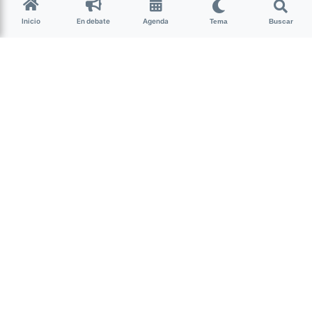
vuelve al Teatro Rosita Ávila
Inicio
En debate
Agenda
Tema
Buscar
Cultura
Este jueves y el próximo 22 de Septiembre a las 21 hs. ⁣la
obra “Estafadas por la Historia” tendrá nuevas funciones
en el Teatro Rosita Ávila. Se pueden conseguir las