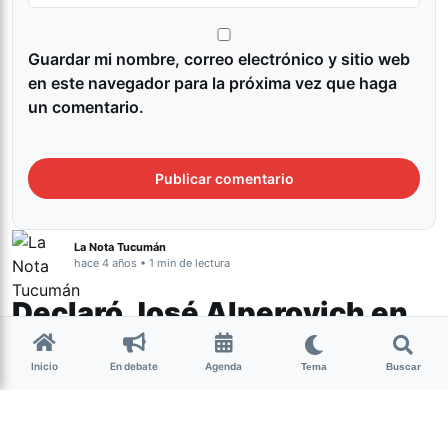
Guardar mi nombre, correo electrónico y sitio web
en este navegador para la próxima vez que haga
un comentario.
La Nota Tucumán
hace 4 años • 1 min de lectura
Declaró José Alperovich en
el marco de la causa por
Inicio
En debate
Agenda
abuso sexual
Tema
Buscar
Género y Diversidad