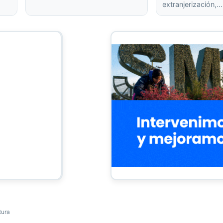
extranjerización,…
tura