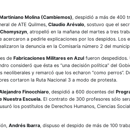
s
Martiniano Molina (Cambiemos)
, despidió a más de 400 t
eneral de ATE Quilmes,
Claudio Arévalo
, sostuvo que el secr
o Chomyszyn
, atropelló en la mañana del martes a tres tra
e acercaron a pedirle explicaciones por los despidos. Los
realizaron la denuncia en la Comisaría número 2 del municip
res de
Fabricaciones Militares en Azul
fueron despedidos. 
ndro consideró que ésta es “una decisión política” del Gobi
as neoliberales y remarcó que los echaron “como perros”. D
dores cortaron la Ruta Nacional 3 a modo de protesta.
Alejandro Finocchiaro
, despidió a 600 docentes del
Progr
 Nuestra Escuela.
El contrato de 300 profesores sólo se
usuró los postítulos de Derechos Humanos, Ciencias Socia
ión,
Andrés Ibarra
, dispuso el despido de más de 100 trab