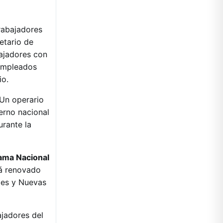
rabajadores
etario de
bajadores con
 empleados
io.
Un operario
erno nacional
urante la
ama Nacional
rá renovado
les y Nuevas
ajadores del