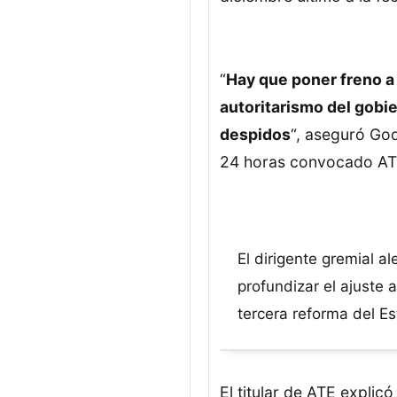
“
Hay que poner freno a
autoritarismo del gobi
despidos
“, aseguró God
24 horas convocado ATE
El dirigente gremial a
profundizar el ajuste 
tercera reforma del Es
El titular de ATE explic