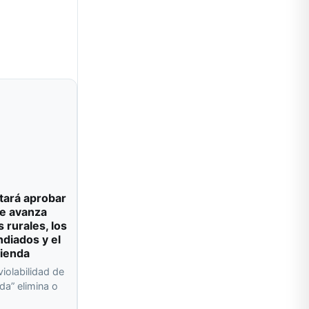
tará aprobar
e avanza
s rurales, los
ndiados y el
vienda
violabilidad de
da” elimina o
a