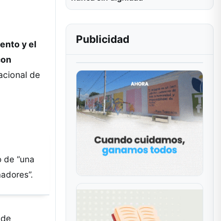
Publicidad
ento y el
con
acional de
o de “una
nadores”.
 de