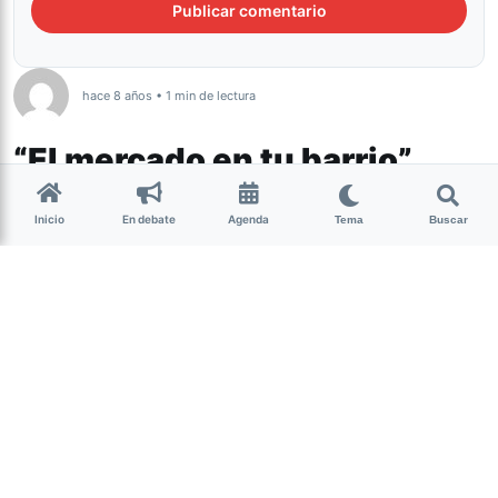
hace 8 años • 1 min de lectura
“El mercado en tu barrio”
estará en Barrio Sur
Inicio
En debate
Agenda
Tema
Buscar
Este programa tiene el objetivo de
colaborar en la economía familiar
recorriendo, toda la semana, distintos
barrios.
(más…)