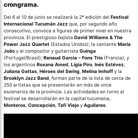
crongrama.
Del 6 al 10 de junio se realizará la 2º edición del
Festival
Internacional Tucumán Jazz
que, por segundo año
consecutivo, convoca a figuras de primer nivel en nuestra
provincia. El prestigioso bajista
David Williams & The
Power Jazz Quartet
(Estados Unidos); la cantante
María
João
y el compositor y guitarrista
Guinga
(Portugal/Brasil);
Renaud Garcia – Fons Trío
(Francia); y
los argentinos
Roxana Amed
,
Ligia Piro
,
Inés Estévez
,
Juliana Gattas
,
Héroes del Swing
,
Melina Imhoff
y la
Brooklyn Jazz Band
, forman parte de la lista de cerca de
250 artistas que se presentarán en más de once
escenarios de la provincia. Las actividades en torno al
festival se desarrollarán en la capital tucumana,
Monteros
,
Concepción
,
Tafí Viejo
y
Aguilares
.