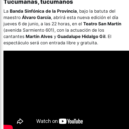
Tucumanas, tucumanos
La
Banda Sinfónica de la Provincia
, bajo la batuta del
maestro
Álvaro García
, abrirá esta nueva edición el día
jueves 6 de junio, a las 22 horas, en el
Teatro San Martín
(avenida Sarmiento 601), con la actuación de los
cantantes
Martín Alves
y
Guadalupe Hidalgo Gil
. El
espectáculo será con entrada libre y gratuita.