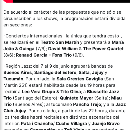
De acuerdo al carácter de las propuestas que no sólo se
circunscriben a los shows, la programación estará dividida
en secciones:
-Conciertos Internacionales –la única que tendrá costo-,
se realizará en el
Teatro San Martín
y presentará a
María
João & Guinga
(7/6);
David William
&
The Power Quartet
(8/6);
Renaud Garcia – Fons Trío
(9/6).
-Región Jazz; del 7 al 9 de junio agrupará bandas de
Buenos Aires
,
Santiago del Estero
,
Salta
,
Jujuy
y
Tucumán
. Por un lado, la
Sala Orestes Caviglia
(San
Martín 251) estará habilitada desde las 19 horas para
recibir a
Leo Vera Grupo & Tito Oliva
; a
Blussette Jazz
Trío
(Santiago del Estero);
Quinteto Mayor
(Salta);
Miau
Trío
(Buenos Aires); al tucumano
Pancho Trejo
; y a la
Jazz
Club Jujuy
. Por otro lado, a partir de las 22 horas, durante
los tres días habrá recitales en distintos escenarios del
Interior.
Pata i Chancho
/
Cucho Villagra
y
Juanjo Bravo
actuarán en
Concepción
; en
Tafí Viejo
se presentarán los