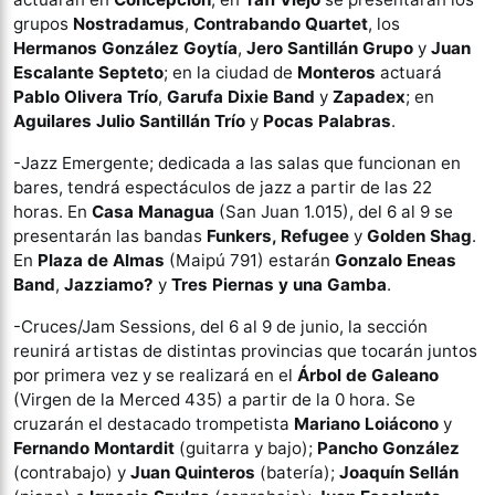
grupos
Nostradamus
,
Contrabando Quartet
, los
Hermanos González Goytía
,
Jero Santillán Grupo
y
Juan
Escalante Septeto
; en la ciudad de
Monteros
actuará
Pablo Olivera Trío
,
Garufa Dixie Band
y
Zapadex
; en
Aguilares
Julio Santillán Trío
y
Pocas Palabras
.
-Jazz Emergente; dedicada a las salas que funcionan en
bares, tendrá espectáculos de jazz a partir de las 22
horas. En
Casa Managua
(San Juan 1.015), del 6 al 9 se
presentarán las bandas
Funkers, Refugee
y
Golden Shag
.
En
Plaza de Almas
(Maipú 791) estarán
Gonzalo Eneas
Band
,
Jazziamo?
y
Tres Piernas y una Gamba
.
-Cruces/Jam Sessions, del 6 al 9 de junio, la sección
reunirá artistas de distintas provincias que tocarán juntos
por primera vez y se realizará en el
Árbol de Galeano
(Virgen de la Merced 435) a partir de la 0 hora. Se
cruzarán el destacado trompetista
Mariano Loiácono
y
Fernando Montardit
(guitarra y bajo);
Pancho González
(contrabajo) y
Juan Quinteros
(batería);
Joaquín Sellán