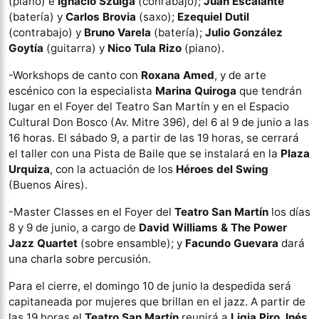
(piano) e
Ignacio Szulga
(conrabajo);
Juan Escalante
(batería) y
Carlos Brovia
(saxo);
Ezequiel Dutil
(contrabajo) y
Bruno Varela
(batería);
Julio González
Goytía
(guitarra) y
Nico Tula Rizo
(piano).
-Workshops de canto con
Roxana Amed
, y de arte
escénico con la especialista
Marina Quiroga
que tendrán
lugar en el Foyer del Teatro San Martín y en el Espacio
Cultural Don Bosco (Av. Mitre 396), del 6 al 9 de junio a las
16 horas. El sábado 9, a partir de las 19 horas, se cerrará
el taller con una Pista de Baile que se instalará en la
Plaza
Urquiza
, con la actuación de los
Héroes del Swing
(Buenos Aires).
-Master Classes en el Foyer del
Teatro San Martín
los días
8 y 9 de junio, a cargo de
David Williams & The Power
Jazz Quartet
(sobre ensamble); y
Facundo Guevara
dará
una charla sobre percusión.
Para el cierre, el domingo 10 de junio la despedida será
capitaneada por mujeres que brillan en el jazz. A partir de
las 19 horas el
Teatro San Martín
reunirá a
Ligia Piro
,
Inés