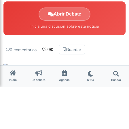
Abrir Debate
Inicia una discusión sobre esta noticia
0 comentarios
290
Guardar
Milagro Mariona
hace 9 años • 5 min de lectura
Inicio
En debate
Agenda
Tema
Buscar
Miralas antes de que sea
tarde: las series y películas
que abandonan Netflix en
diciembre