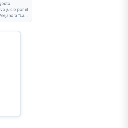
agosto
o juicio por el
 Alejandra “La…