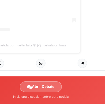
tida por martín falci 🌹 (@martinfalci.filma)
Abrir Debate
Inicia una discusión sobre esta noticia