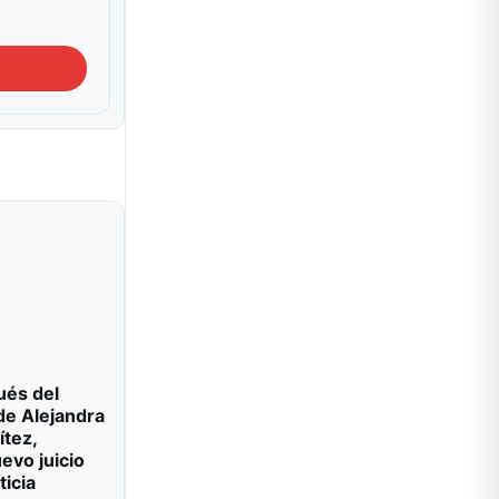
ués del
de Alejandra
ítez,
evo juicio
ticia