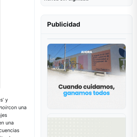
Publicidad
s’ y
noir
con una
ajes
en una
ecuencias