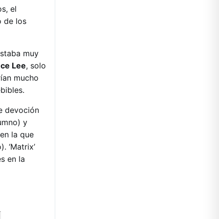
s, el
 de los
 estaba muy
ce Lee
, solo
rían mucho
bibles.
de devoción
lumno) y
en la que
. ‘Matrix’
s en la