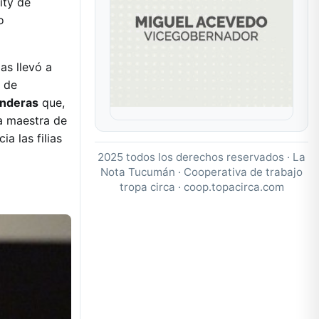
ity de
o
as llevó a
a de
anderas
que,
a maestra de
ia las filias
2025 todos los derechos reservados · La
Nota Tucumán · Cooperativa de trabajo
tropa circa ·
coop.topacirca.com