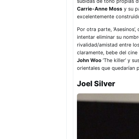
subidas de tono propias d
Carrie-Anne Moss
y su p
excelentemente construido
Por otra parte, ‘Asesinos’,
intentar eliminar su nombr
rivalidad/amistad entre l
claramente, bebe del cine
John Woo
‘The killer’ y s
orientales que quedarían p
Joel Silver