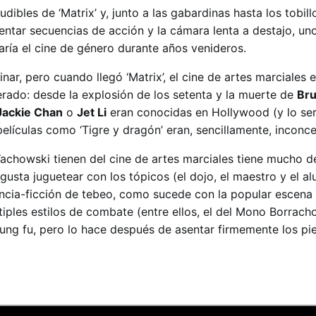
udibles de ‘Matrix’ y, junto a las gabardinas hasta los tobillo
tar secuencias de acción y la cámara lenta a destajo, uno
aría el cine de género durante años venideros.
inar, pero cuando llegó ‘Matrix’, el cine de artes marciales
erado: desde la explosión de los setenta y la muerte de
Bru
Jackie Chan
o
Jet Li
eran conocidas en Hollywood (y lo se
lículas como ‘Tigre y dragón’ eran, sencillamente, inconce
achowski tienen del cine de artes marciales tiene mucho 
 gusta juguetear con los tópicos (el dojo, el maestro y el a
encia-ficción de tebeo, como sucede con la popular escena 
ples estilos de combate (entre ellos, el del Mono Borracho)
kung fu, pero lo hace después de asentar firmemente los pie