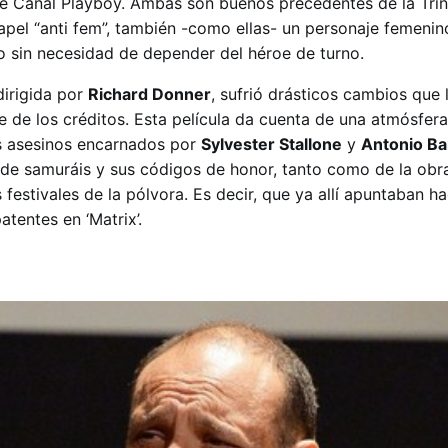
e Canal Playboy. Ambas son buenos precedentes de la Trin
apel “anti fem”, también -como ellas- un personaje femenin
 sin necesidad de depender del héroe de turno.
 dirigida por
Richard Donner
, sufrió drásticos cambios que l
e de los créditos. Esta película da cuenta de una atmósfer
os asesinos encarnados por
Sylvester Stallone
y
Antonio B
 de samuráis y sus códigos de honor, tanto como de la obr
us festivales de la pólvora. Es decir, que ya allí apuntaban hac
atentes en ‘Matrix’.