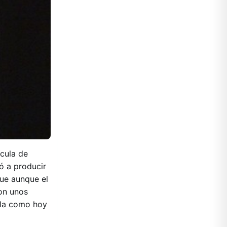
ícula de
vó a producir
 que aunque el
ron unos
illa como hoy