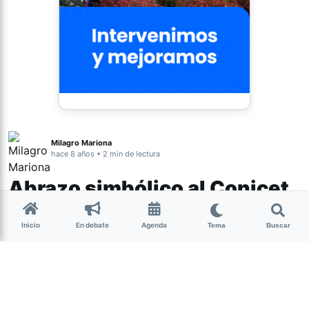
Milagro Mariona
hace 8 años • 2 min de lectura
Abrazo simbólico al Conicet
en contra de 400 despidos
Inicio
En debate
Agenda
Tema
Buscar
Un grupo de becarios e investigadores del Conicet
realizaron este martes un abrazo simbólico a la sede del
establecimiento en Tucumán, ubicada en Crisóstomo
Álvarez 722, en rechazo a la baja presupuestaria para el