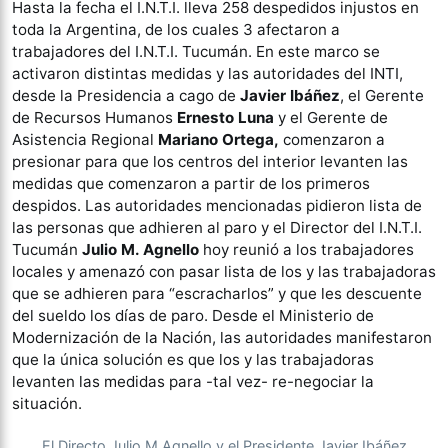
Hasta la fecha el I.N.T.I. lleva 258 despedidos injustos en
toda la Argentina, de los cuales 3 afectaron a
trabajadores del I.N.T.I. Tucumán. En este marco se
activaron distintas medidas y las autoridades del INTI,
desde la Presidencia a cago de
Javier Ibáñez
, el Gerente
de Recursos Humanos
Ernesto Luna
y el Gerente de
Asistencia Regional
Mariano Ortega,
comenzaron a
presionar para que los centros del interior levanten las
medidas que comenzaron a partir de los primeros
despidos. Las autoridades mencionadas pidieron lista de
las personas que adhieren al paro y el Director del I.N.T.I.
Tucumán
Julio M. Agnello
hoy reunió a los trabajadores
locales y amenazó con pasar lista de los y las trabajadoras
que se adhieren para “escracharlos” y que les descuente
del sueldo los días de paro. Desde el Ministerio de
Modernización de la Nación, las autoridades manifestaron
que la única solución es que los y las trabajadoras
levanten las medidas para -tal vez- re-negociar la
situación.
El Directo Julio M Agnello y el Presidente Javier Ibáñez