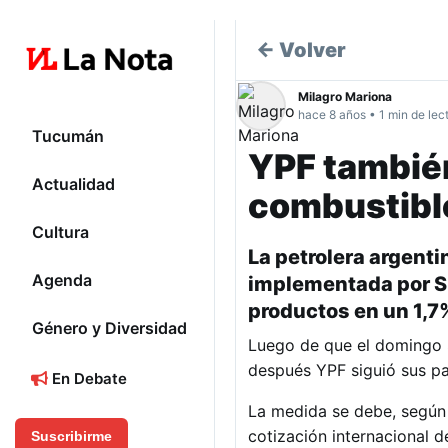
← Volver
Milagro Mariona
hace 8 años • 1 min de lec
Tucumán
YPF también
Actualidad
combustibl
Cultura
La petrolera argenti
Agenda
implementada por Sh
productos en un 1,7
Género y Diversidad
Luego de que el domingo 
después YPF siguió sus pas
En Debate
La medida se debe, según 
cotización internacional d
Suscribirme