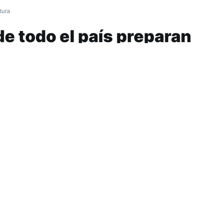
tura
e todo el país preparan
n
deración Argentina de la Industria del Pan y A
disminución en las tarifas de los servicios pú
s impositivas y controles a las panaderías
e febrero vence el plazo que le fijaron al gobi
l respecto.