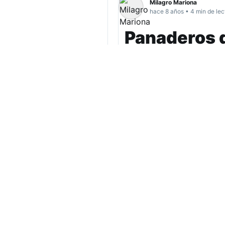
Milagro Mariona
hace 8 años • 4 min de lec
Panaderos d
movilizació
Integrantes de la Fe
(Faipa), exigen una 
además de exencione
clandestinas. El 15 d
que dé respuestas a
(más…)