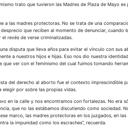
l mismo trato que tuvieron las Madres de Plaza de Mayo es 
ne a las madres protectoras. No se trata de una comparaci
del desprecio que reciben al momento de denunciar, cuando 
 el revés de verse criminalizadas.
a disputa que lleva años para evitar el vínculo con sus a
ente a nuestros hijos e hijas. Eso nos dio nuestra identida
ene que ver con el feminismo del cual fuimos tomando herra
sta del derecho al aborto fue el contexto imprescindible p
 elegir por sobre las propias vidas.
vo en la calle y nos encontramos con fortalezas. No era só
encia, que no las estábamos discutiendo como sociedad. N
se marco, las madres protectoras en los juzgados, en las 
ontra la impunidad como los escraches”, recuerda.