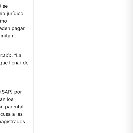
0 se
o jurídico.
omo
ueden pagar
rmitan
arcado
. “La
que llenar de
 (SAP) por
an los
ón parental
acusa a las
 magistrados