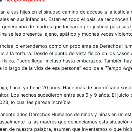
 a sus hijes en el sinuoso camino de acceso a la justicia
les en sus infancias. Están en todo el país, se reconocen 
 generación de madres que lucharon por justicia para sus hi
tina se les presenta ajeno, apático y muchas veces violento
infancias lo entendemos como un problema de Derechos Hu
 a la tortura. Desde el punto de vista físico en los casos 
n física. Puede llegar incluso hasta embarazos. También ha
 lo largo de la vida de esa persona”, explica a
Tiempo Arg
hija, Luna, ya tiene 20 años. Hace más de una década sosti
tor. Los hechos sucedieron entre sus 6 y 9 años. El juicio 
23, lo cual les parece increíble.
manente a los Derechos Humanos de niños y niñas en un es
asualmente- a las madres que denunciamos esta situación 
reen de nuestra palabra, asumen que inventamos o que hic