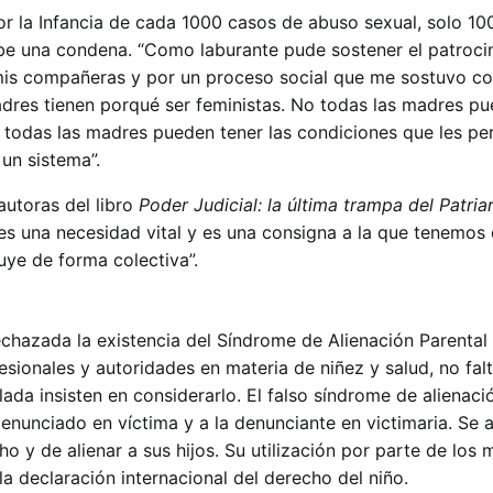
r la Infancia de cada 1000 casos de abuso sexual, solo 10
be una condena. “Como laburante pude sostener el patrocini
is compañeras y por un proceso social que me sostuvo c
adres tienen porqué ser feministas. No todas las madres p
o todas las madres pueden tener las condiciones que les pe
un sistema”.
autoras del libro
Poder Judicial: la última trampa del Patri
 es una necesidad vital y es una consigna a la que tenemos 
uye de forma colectiva”.
echazada la existencia del Síndrome de Alienación Parental
sionales y autoridades en materia de niñez y salud, no falt
da insisten en considerarlo. El falso síndrome de alienaci
denunciado en víctima y a la denunciante en victimaria. Se 
ho y de alienar a sus hijos. Su utilización por parte de los
la declaración internacional del derecho del niño.