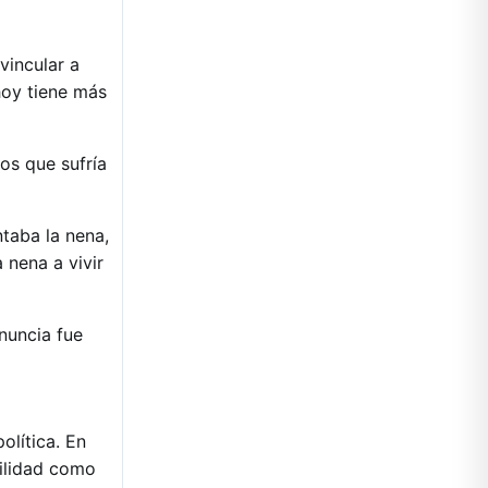
evincular a
hoy tiene más
os que sufría
ntaba la nena,
 nena a vivir
nuncia fue
olítica. En
bilidad como