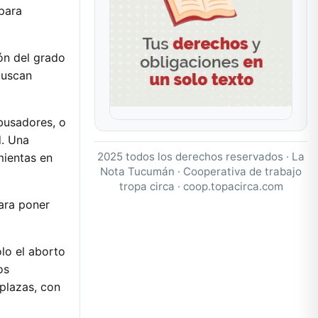
para
ón del grado
buscan
busadores, o
d. Una
2025 todos los derechos reservados · La
mientas en
Nota Tucumán · Cooperativa de trabajo
tropa circa ·
coop.topacirca.com
ara poner
lo el aborto
os
plazas, con