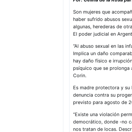
Son mujeres que acompañan
haber sufrido abusos sexua
algunas, herederas de otra
El poder judicial en Argen
“Al abuso sexual en las 
Implica un daño comparable
hay daño físico e irrupció
psíquico que se prolonga a
Corin.
Es madre protectora y su 
denuncia contra su progeni
previsto para agosto de 20
“Existe una violación per
democrático, donde -no c
nos tratan de locas. Desc