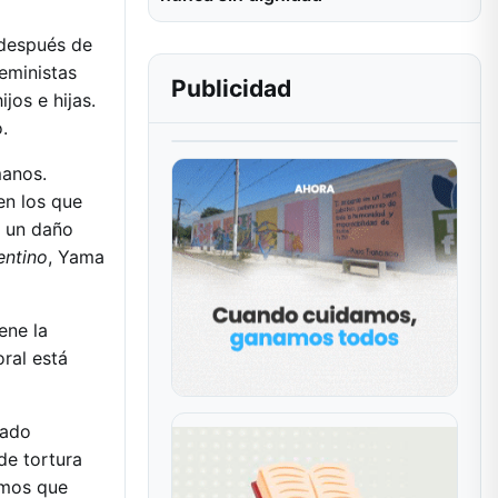
 después de
feministas
Publicidad
jos e hijas.
.
manos.
en los que
y un daño
entino
, Yama
ene la
oral está
tado
de tortura
imos que