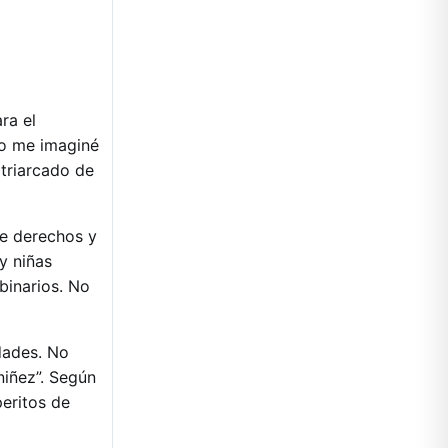
ra el
“No me imaginé
atriarcado de
de derechos y
y niñas
binarios. No
idades. No
niñez”. Según
peritos de