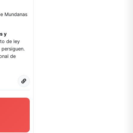
 de Mundanas
s y
to de ley
 persiguen.
onal de