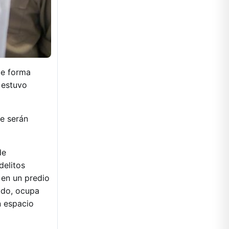
de forma
 estuvo
ue serán
de
delitos
 en un predio
ado, ocupa
n espacio