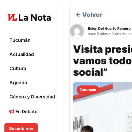
← Volver
Belen Del Huerto Romero
hace 5 años • 3 min de lec
Tucumán
Visita presi
Actualidad
vamos todos
Cultura
social”
Agenda
Tucumán
Género y Diversidad
En Debate
Suscribirme