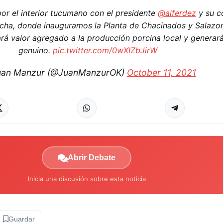
or el interior tucumano con el presidente
@alferdez
y su c
ha, donde inauguramos la Planta de Chacinados y Salazon
á valor agregado a la producción porcina local y generará
genuino.
pic.twitter.com/0wXIZbJirW
an Manzur (@JuanManzurOK)
October 11, 2021
Abrir Debate
Inicia una discusión sobre esta noticia
Guardar