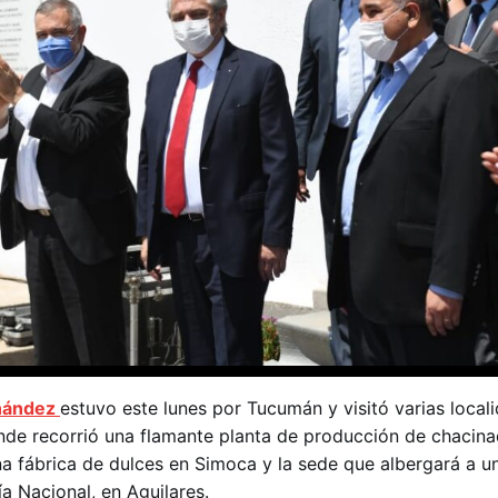
rnández
estuvo este lunes por Tucumán y visitó varias local
de recorrió una flamante planta de producción de chacina
a fábrica de dulces en Simoca y la sede que albergará a u
 Nacional, en Aguilares.