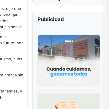
dez dijo que
la vez que
Publicidad
todos
icia social”.
n la
 futuro, por
urismo, a los
te crezca sin
Fernández, y
el