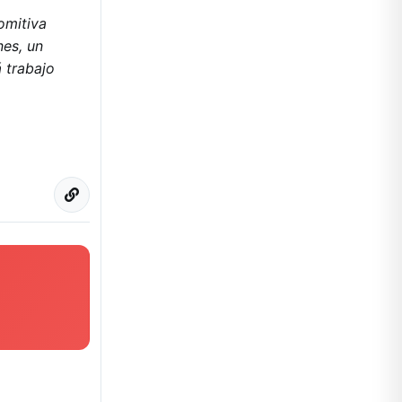
omitiva
es, un
 trabajo