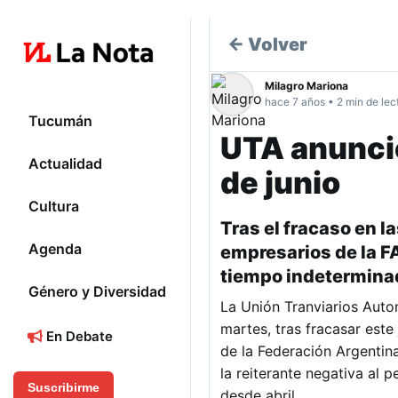
← Volver
Milagro Mariona
hace 7 años • 2 min de lec
Tucumán
UTA anunció
Actualidad
de junio
Cultura
Tras el fracaso en l
Agenda
empresarios de la FA
tiempo indeterminad
Género y Diversidad
La Unión Tranviarios Auto
martes, tras fracasar este
En Debate
de la Federación Argentin
la reiterante negativa al 
Suscribirme
desde abril.