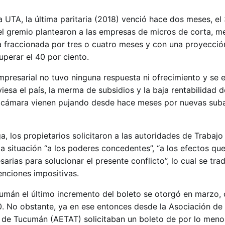
 UTA, la última paritaria (2018) venció hace dos meses, el
el gremio plantearon a las empresas de micros de corta, me
a fraccionada por tres o cuatro meses y con una proyección
perar el 40 por ciento.
mpresarial no tuvo ninguna respuesta ni ofrecimiento y se 
iesa el país, la merma de subsidios y la baja rentabilidad de
a cámara vienen pujando desde hace meses por nuevas suba
ga, los propietarios solicitaron a las autoridades de Trabajo
la situación “a los poderes concedentes”, “a los efectos qu
ias para solucionar el presente conflicto”, lo cual se tra
enciones impositivas.
mán el último incremento del boleto se otorgó en marzo, 
. No obstante, ya en ese entonces desde la Asociación de
 de Tucumán (AETAT) solicitaban un boleto de por lo meno