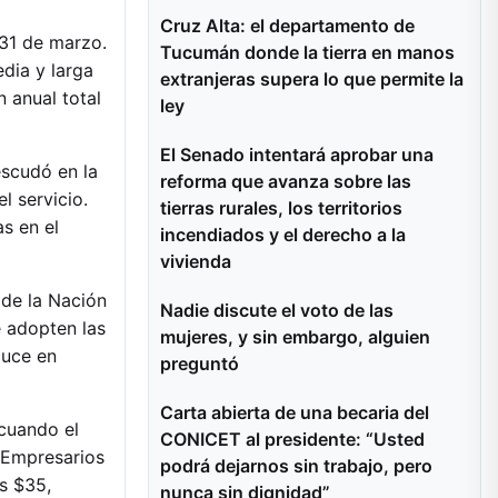
Cruz Alta: el departamento de
 31 de marzo.
Tucumán donde la tierra en manos
dia y larga
extranjeras supera lo que permite la
 anual total
ley
El Senado intentará aprobar una
escudó en la
reforma que avanza sobre las
l servicio.
tierras rurales, los territorios
s en el
incendiados y el derecho a la
vivienda
 de la Nación
Nadie discute el voto de las
e adopten las
mujeres, y sin embargo, alguien
duce en
preguntó
Carta abierta de una becaria del
cuando el
CONICET al presidente: “Usted
 Empresarios
podrá dejarnos sin trabajo, pero
s $35,
nunca sin dignidad”