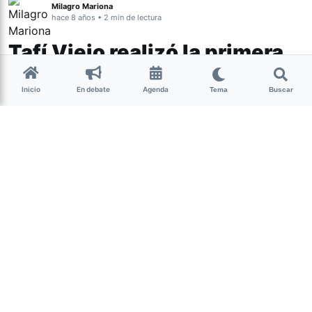
Milagro Mariona
hace 8 años • 2 min de lectura
Tafí Viejo realizó la primera
venta de material reciclable
Inicio
En debate
Agenda
Tema
Buscar
El primer camión partió con 18
toneladas de material prensado, que
fue producido en la planta de
tratamiento de residuos secos.
(más…)
Abrir Debate