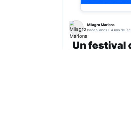
Milagro Mariona
hace 9 años • 4 min de lec
Un festival
tu casa
My French Film Fest
cualquier lugar del 
inéditas, y de maner
(más…)