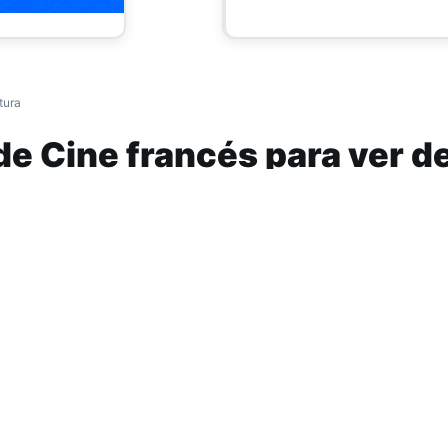
tura
 de Cine francés para ver 
ival
es el único festival de cine francés acce
planeta. A partir del 19 de enero podrán verse 
a gratuita para América Latina.