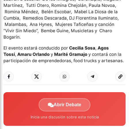
Martínez, Tutti Otero, Romina Chejolán, Paula Novoa,
Romina Méndez, Belén Escobar, Mabel La Diosa de la
Cumbia, Remedios Descarada, DJ Florentina Iluminato,
Malambas, Ana Hynes, Mujeres Taficeñas y canción
“Vivir Sin Miedo”, Bembe Guine, Musicletas y Charo
Bogarín.
El evento estará conducido por
Cecilia Sosa
,
Agos
Tossi
,
Amaru Orlando
y
Marité Grama
jo
y contará con la
participación de emprendedoras, food trucks y artesanas.
Abrir Debate
Inicia una discusión sobre esta noticia