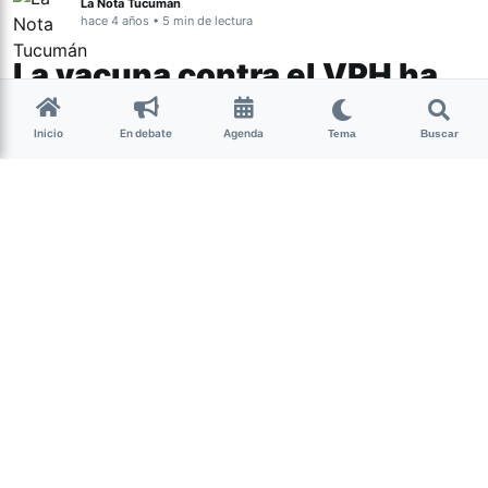
La Nota Tucumán
hace 4 años • 5 min de lectura
La vacuna contra el VPH ha
contribuido a reducir casos
Inicio
En debate
Agenda
de cáncer
Tema
Buscar
Actualidad