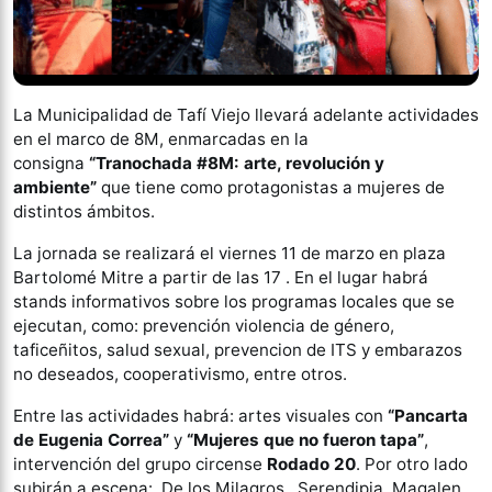
La Municipalidad de Tafí Viejo llevará adelante actividades
en el marco de 8M, enmarcadas en la
consigna
“Tranochada #8M: arte, revolución y
ambiente”
que tiene como protagonistas a mujeres de
distintos ámbitos.
La jornada se realizará el viernes 11 de marzo en plaza
Bartolomé Mitre a partir de las 17 . En el lugar habrá
stands informativos sobre los programas locales que se
ejecutan, como: prevención violencia de género,
taficeñitos, salud sexual, prevencion de ITS y embarazos
no deseados, cooperativismo, entre otros.
Entre las actividades habrá: artes visuales con
“Pancarta
de Eugenia Correa”
y
“Mujeres que no fueron tapa”
,
intervención del grupo circense
Rodado 20
. Por otro lado
subirán a escena: De los Milagros, Serendipia, Magalen