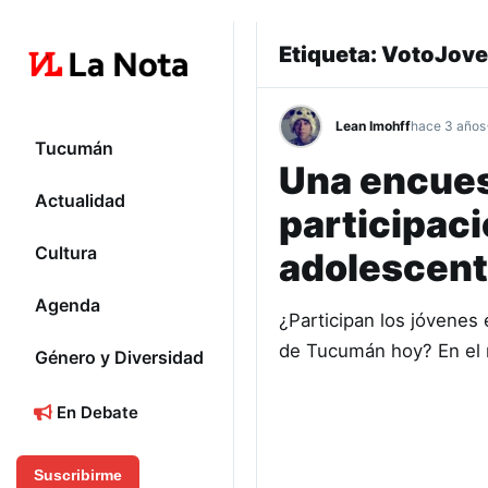
Etiqueta:
VotoJov
Lean Imohff
hace 3 años
Tucumán
Una encues
Actualidad
participaci
Cultura
adolescen
Agenda
¿Participan los jóvenes 
de Tucumán hoy? En el 
Género y Diversidad
En Debate
Suscribirme