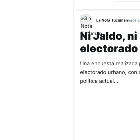
La Nota Tucumán
hace 2
Ni Jaldo, n
electorado 
Una encuesta realizada 
electorado urbano, con a
política actual.…