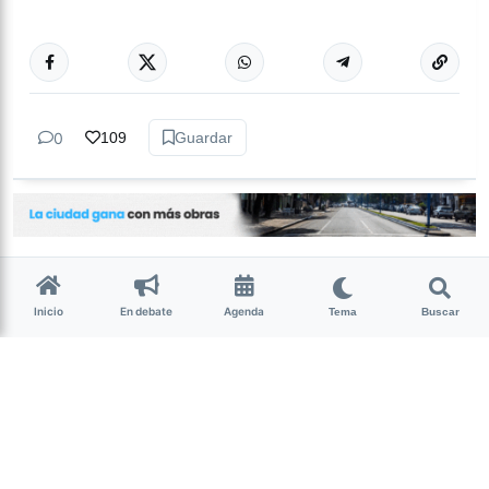
Más acc
TUCUMÁN
0
109
Guardar
Inicio
En debate
Agenda
Tema
Buscar