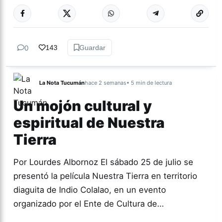
Más acc
GÉNERO Y
DIVERSIDAD
0
143
Guardar
La Nota Tucumán
hace 2 semanas
• 5 min de lectura
Un mojón cultural y
espiritual de Nuestra
Tierra
Por Lourdes Albornoz El sábado 25 de julio se
presentó la película Nuestra Tierra en territorio
diaguita de Indio Colalao, en un evento
organizado por el Ente de Cultura de…