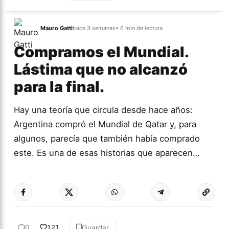
Mauro Gatti
hace 3 semanas
• 6 min de lectura
Compramos el Mundial.
Lástima que no alcanzó
para la final.
Hay una teoría que circula desde hace años:
Argentina compró el Mundial de Qatar y, para
algunos, parecía que también había comprado
este. Es una de esas historias que aparecen…
Más acc
ACTUALIDAD
0
121
Guardar