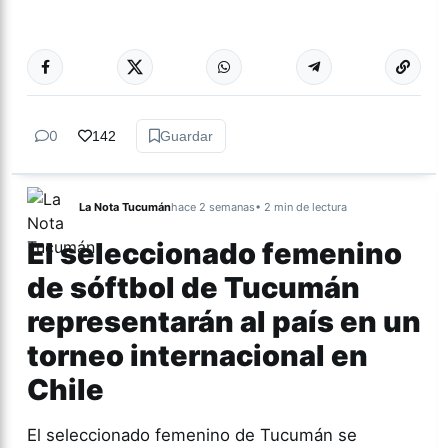
Más acc
GÉNERO Y
DIVERSIDAD
0
142
Guardar
La Nota Tucumán
hace 2 semanas
• 2 min de lectura
El seleccionado femenino
de sóftbol de Tucumán
representarán al país en un
torneo internacional en
Chile
El seleccionado femenino de Tucumán se