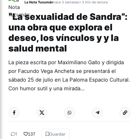
La Nota Tucumán
hace 3 semanas
• 3 min de lectura
“La sexualidad de Sandra”:
una obra que explora el
deseo, los vínculos y y la
salud mental
La pieza escrita por Maximiliano Gallo y dirigida
por Facundo Vega Ancheta se presentará el
sábado 25 de julio en La Paloma Espacio Cultural.
Con humor sutil y una mirada…
Más acc
TEATRO
1
137
Guardar