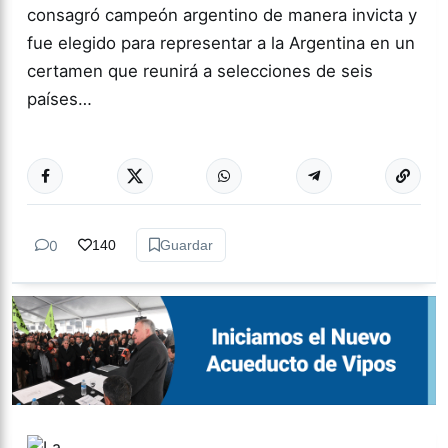
consagró campeón argentino de manera invicta y
fue elegido para representar a la Argentina en un
certamen que reunirá a selecciones de seis
países…
Más acc
DEPORTES
0
140
Guardar