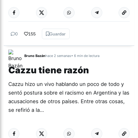
Más acc
CULTURA
0
155
Guardar
Bruno Bazán
hace 2 semanas
• 6 min de lectura
Cazzu tiene razón
Cazzu hizo un vivo hablando un poco de todo y
sentó postura sobre el racismo en Argentina y las
acusaciones de otros países. Entre otras cosas,
se refirió a la…
Más acc
ACTUALIDAD