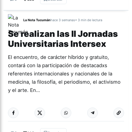
La Nota Tucumán
hace 3 semanas
• 3 min de lectura
Se realizan las II Jornadas
Universitarias Intersex
El encuentro, de carácter híbrido y gratuito,
contará con la participación de destacadxs
referentes internacionales y nacionales de la
medicina, la filosofía, el periodismo, el activismo
y el arte. En…
Más acc
GÉNERO Y
DIVERSIDAD