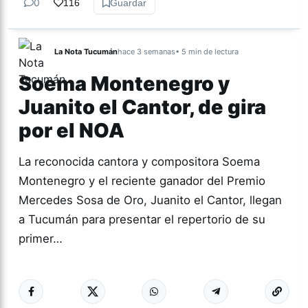
0
116
Guardar
La Nota Tucumán
hace 3 semanas
• 5 min de lectura
Soema Montenegro y
Juanito el Cantor, de gira
por el NOA
La reconocida cantora y compositora Soema
Montenegro y el reciente ganador del Premio
Mercedes Sosa de Oro, Juanito el Cantor, llegan
a Tucumán para presentar el repertorio de su
primer…
Más acc
CULTURA