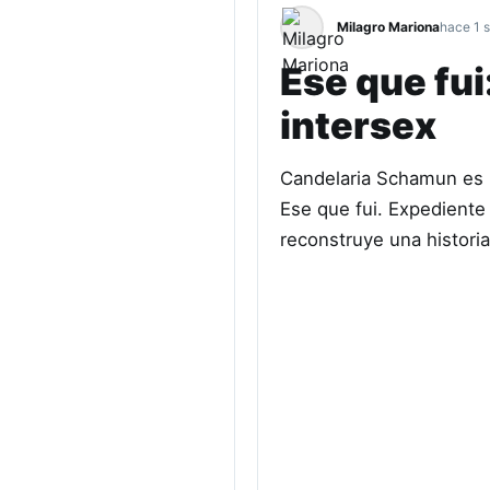
Milagro Mariona
hace 1 
Ese que fui
intersex
Candelaria Schamun es pe
Ese que fui. Expediente 
reconstruye una histori