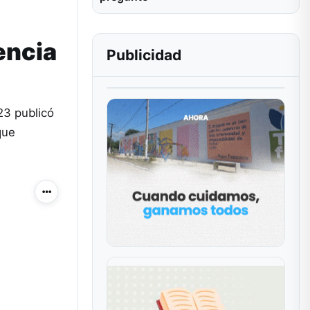
encia
Publicidad
23 publicó
que
Más acciones