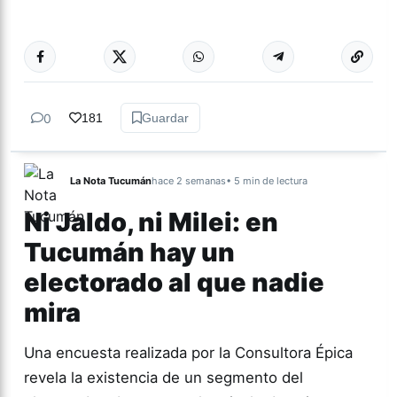
Más acc
TUCUMÁN
0
181
Guardar
La Nota Tucumán
hace 2 semanas
• 5 min de lectura
Ni Jaldo, ni Milei: en
Tucumán hay un
electorado al que nadie
mira
Una encuesta realizada por la Consultora Épica
revela la existencia de un segmento del