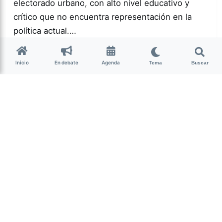
electorado urbano, con alto nivel educativo y
crítico que no encuentra representación en la
política actual.…
Más acc
POLÍTICA
Inicio
En debate
Agenda
Tema
Buscar
0
166
Guardar
Milagro Mariona
hace 2 semanas
• 13 min de lectura
Ese que fui: memoria,
cuerpo y resistencia
intersex
Candelaria Schamun es periodista, escritora y