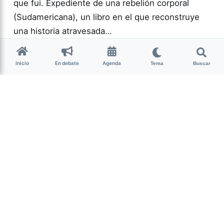
que fui. Expediente de una rebelión corporal
(Sudamericana), un libro en el que reconstruye
una historia atravesada…
Más acc
GÉNERO Y
Inicio
En debate
Agenda
Tema
Buscar
DIVERSIDAD
0
143
Guardar
La Nota Tucumán
hace 2 semanas
• 5 min de lectura
Un mojón cultural y
espiritual de Nuestra
Tierra
Por Lourdes Albornoz El sábado 25 de julio se