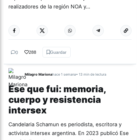
realizadores de la región NOA y…
Más acc
CULTURA
0
288
Guardar
Milagro Mariona
hace 1 semana
• 13 min de lectura
Ese que fui: memoria,
cuerpo y resistencia
intersex
Candelaria Schamun es periodista, escritora y
activista intersex argentina. En 2023 publicó Ese