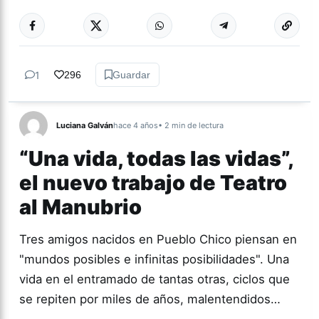
Más acc
CULTURA
1
296
Guardar
Luciana Galván
hace 4 años
• 2 min de lectura
“Una vida, todas las vidas”,
el nuevo trabajo de Teatro
al Manubrio
Tres amigos nacidos en Pueblo Chico piensan en
"mundos posibles e infinitas posibilidades". Una
vida en el entramado de tantas otras, ciclos que
se repiten por miles de años, malentendidos…