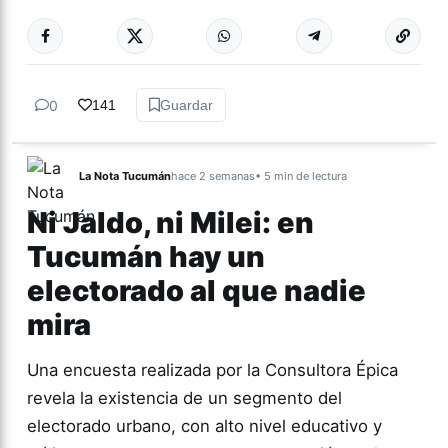
Más acc
ACTUALIDAD
0
141
Guardar
La Nota Tucumán
hace 2 semanas
• 5 min de lectura
Ni Jaldo, ni Milei: en
Tucumán hay un
electorado al que nadie
mira
Una encuesta realizada por la Consultora Épica
revela la existencia de un segmento del
electorado urbano, con alto nivel educativo y