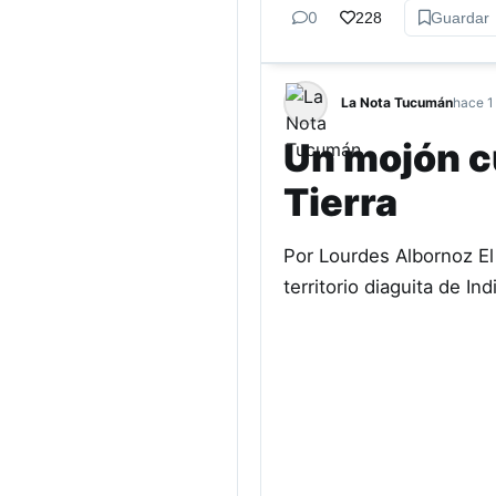
0
228
Guardar
La Nota Tucumán
hace 1
Un mojón cu
Tierra
Por Lourdes Albornoz El 
territorio diaguita de I