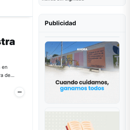
Publicidad
stra
a en
ura de…
Más acciones