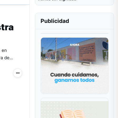
Publicidad
stra
a en
ura de…
Más acciones