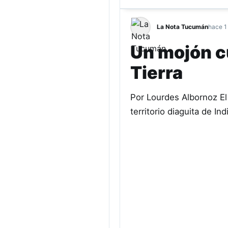
La Nota Tucumán
hace 1
Un mojón cu
Tierra
Por Lourdes Albornoz El 
territorio diaguita de I