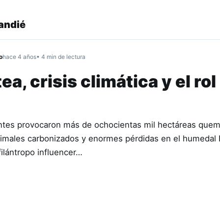
andié
o
hace 4 años
• 4 min de lectura
a, crisis climática y el rol
entes provocaron más de ochocientas mil hectáreas que
nimales carbonizados y enormes pérdidas en el humedal 
filántropo influencer…