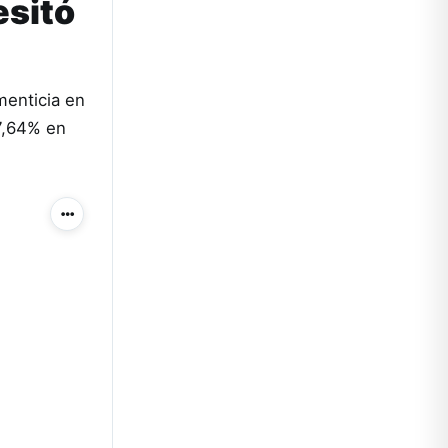
esitó
menticia en
7,64% en
Más acciones