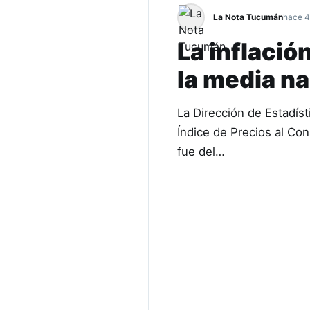
La Nota Tucumán
hace 4
La inflació
la media na
La Dirección de Estadís
Índice de Precios al Con
fue del…