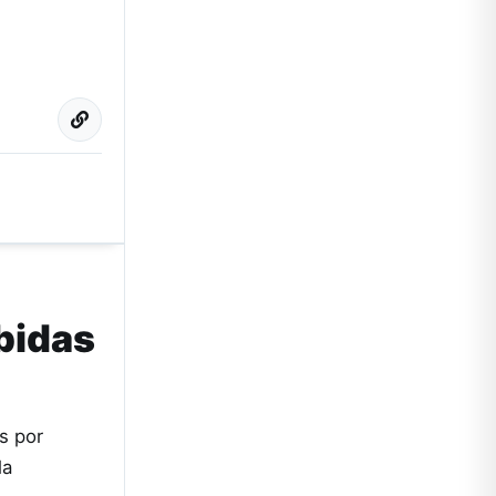
bidas
s por
la