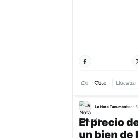
TUCUMÁN
0
260
Guardar
La Nota Tucumán
hace 5
El precio d
un bien de 