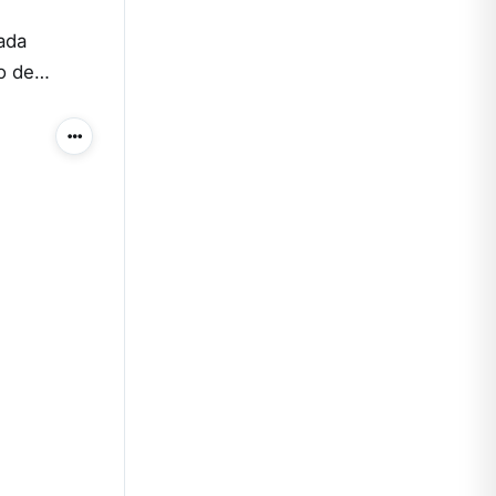
ada
to de…
Más acciones