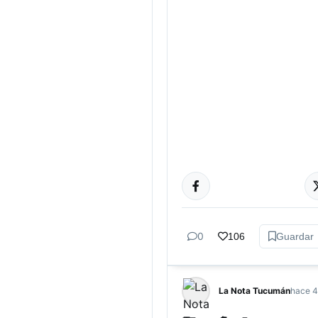
ACTUALIDAD
0
106
Guardar
La Nota Tucumán
hace 4