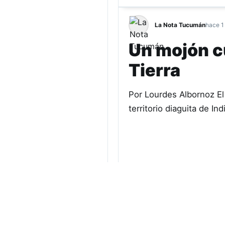
La Nota Tucumán
hace 1
Un mojón cu
Tierra
Por Lourdes Albornoz El 
territorio diaguita de I