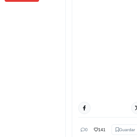
TUCUMÁN
0
141
Guardar