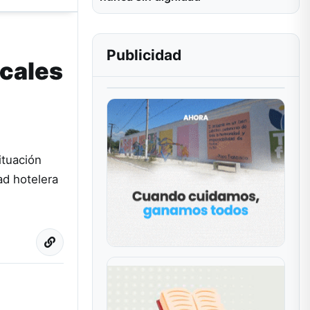
Publicidad
scales
ituación
ad hotelera