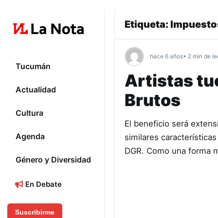
Etiqueta:
Impuesto
hace 6 años
• 2 min de le
Tucumán
Artistas t
Actualidad
Brutos
Cultura
El beneficio será extens
Agenda
similares característica
DGR. Como una forma 
Género y Diversidad
En Debate
Suscribirme