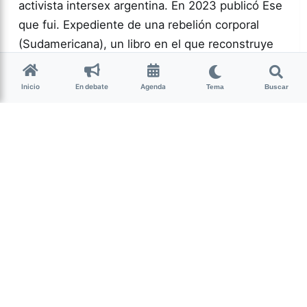
activista intersex argentina. En 2023 publicó Ese
que fui. Expediente de una rebelión corporal
(Sudamericana), un libro en el que reconstruye
una historia atravesada…
Inicio
En debate
Agenda
Tema
Buscar
Más acc
GÉNERO Y
DIVERSIDAD
0
143
Guardar
La Nota Tucumán
hace 2 semanas
• 5 min de lectura
Un mojón cultural y
espiritual de Nuestra
Tierra