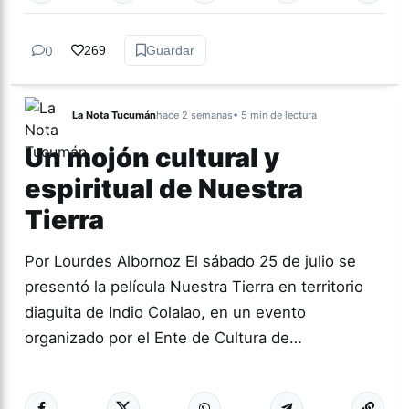
0
269
Guardar
La Nota Tucumán
hace 2 semanas
• 5 min de lectura
Un mojón cultural y
espiritual de Nuestra
Tierra
Por Lourdes Albornoz El sábado 25 de julio se
presentó la película Nuestra Tierra en territorio
diaguita de Indio Colalao, en un evento
organizado por el Ente de Cultura de…
Más acc
CULTURA