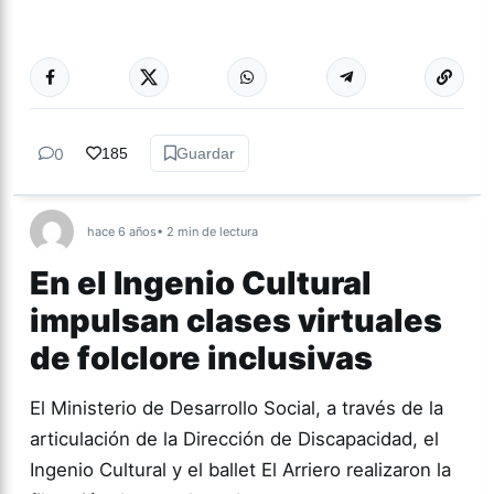
Más acc
CULTURA
0
185
Guardar
hace 6 años
• 2 min de lectura
En el Ingenio Cultural
impulsan clases virtuales
de folclore inclusivas
El Ministerio de Desarrollo Social, a través de la
articulación de la Dirección de Discapacidad, el
Ingenio Cultural y el ballet El Arriero realizaron la