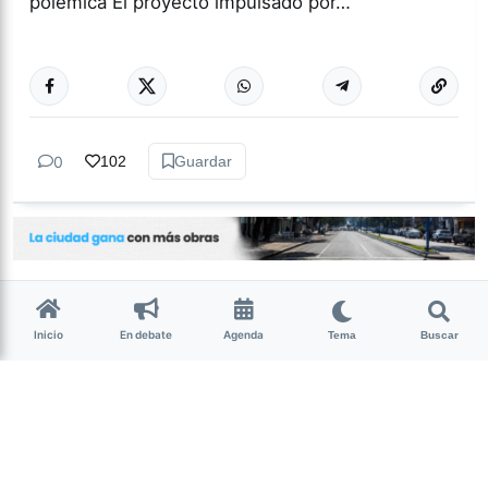
polémica El proyecto impulsado por…
Más acc
ACTUALIDAD
0
102
Guardar
Inicio
En debate
Agenda
Tema
Buscar