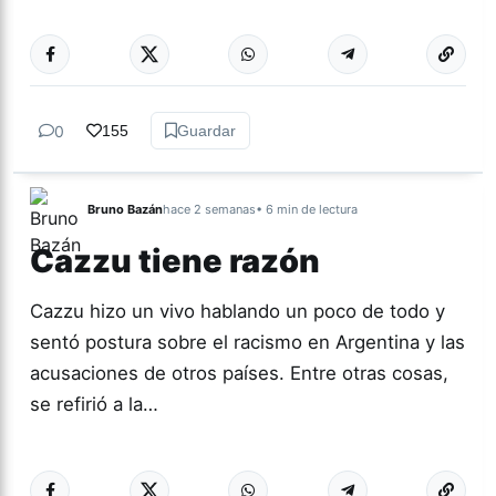
Más acc
CULTURA
0
155
Guardar
Bruno Bazán
hace 2 semanas
• 6 min de lectura
Cazzu tiene razón
Cazzu hizo un vivo hablando un poco de todo y
sentó postura sobre el racismo en Argentina y las
acusaciones de otros países. Entre otras cosas,
se refirió a la…
Más acc
ACTUALIDAD