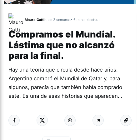
Mauro Gatti
hace 2 semanas
• 6 min de lectura
Compramos el Mundial.
Lástima que no alcanzó
para la final.
Hay una teoría que circula desde hace años:
Argentina compró el Mundial de Qatar y, para
algunos, parecía que también había comprado
este. Es una de esas historias que aparecen…
Más acc
ACTUALIDAD