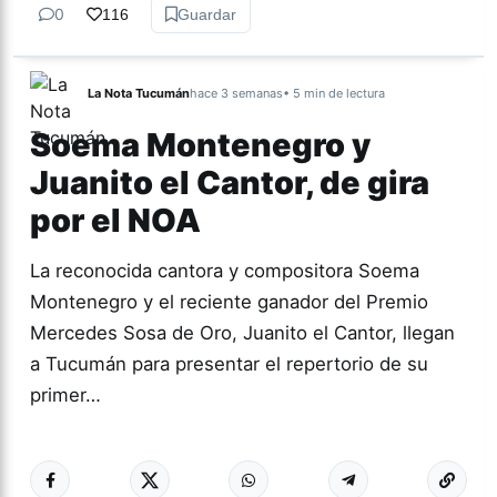
0
116
Guardar
La Nota Tucumán
hace 3 semanas
• 5 min de lectura
Soema Montenegro y
Juanito el Cantor, de gira
por el NOA
La reconocida cantora y compositora Soema
Montenegro y el reciente ganador del Premio
Mercedes Sosa de Oro, Juanito el Cantor, llegan
a Tucumán para presentar el repertorio de su
primer…
Más acc
CULTURA