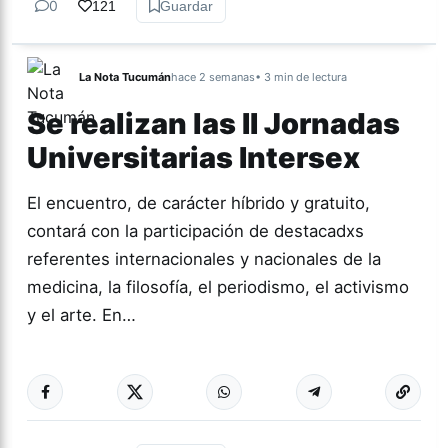
0
121
Guardar
La Nota Tucumán
hace 2 semanas
• 3 min de lectura
Se realizan las II Jornadas
Universitarias Intersex
El encuentro, de carácter híbrido y gratuito,
contará con la participación de destacadxs
referentes internacionales y nacionales de la
medicina, la filosofía, el periodismo, el activismo
y el arte. En…
Más acc
GÉNERO Y
DIVERSIDAD