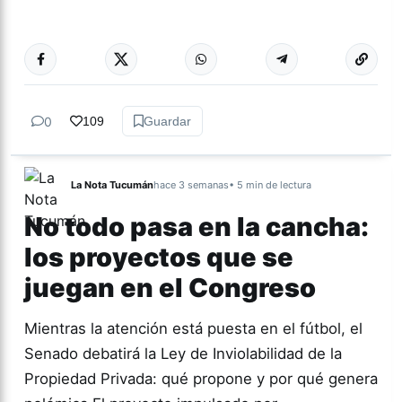
Más acc
TUCUMÁN
0
109
Guardar
La Nota Tucumán
hace 3 semanas
• 5 min de lectura
No todo pasa en la cancha:
los proyectos que se
juegan en el Congreso
Mientras la atención está puesta en el fútbol, el
Senado debatirá la Ley de Inviolabilidad de la
Propiedad Privada: qué propone y por qué genera