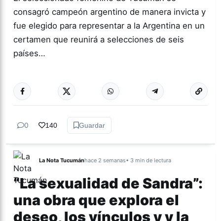
consagró campeón argentino de manera invicta y
fue elegido para representar a la Argentina en un
certamen que reunirá a selecciones de seis
países…
Más acc
DEPORTES
0
140
Guardar
La Nota Tucumán
hace 2 semanas
• 3 min de lectura
“La sexualidad de Sandra”:
una obra que explora el
deseo, los vínculos y y la