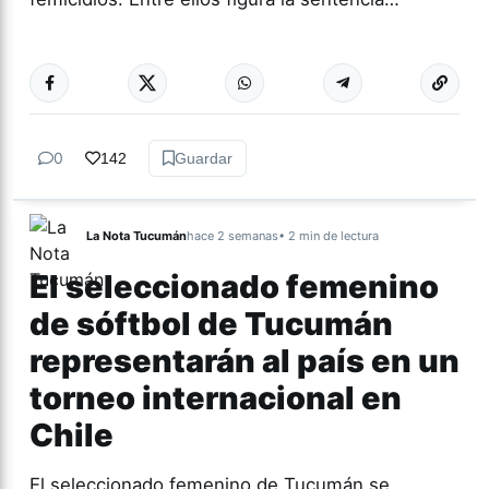
Más acc
GÉNERO Y
DIVERSIDAD
0
142
Guardar
La Nota Tucumán
hace 2 semanas
• 2 min de lectura
El seleccionado femenino
de sóftbol de Tucumán
representarán al país en un
torneo internacional en
Chile
El seleccionado femenino de Tucumán se