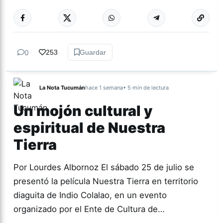
Más acc
ACTUALIDAD
0
253
Guardar
La Nota Tucumán
hace 1 semana
• 5 min de lectura
Un mojón cultural y
espiritual de Nuestra
Tierra
Por Lourdes Albornoz El sábado 25 de julio se
presentó la película Nuestra Tierra en territorio
diaguita de Indio Colalao, en un evento
organizado por el Ente de Cultura de…