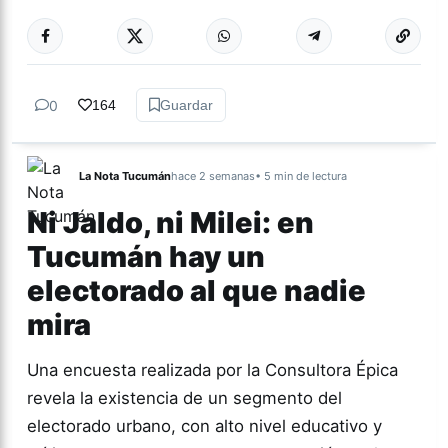
Más acc
GÉNERO Y
DIVERSIDAD
0
164
Guardar
La Nota Tucumán
hace 2 semanas
• 5 min de lectura
Ni Jaldo, ni Milei: en
Tucumán hay un
electorado al que nadie
mira
Una encuesta realizada por la Consultora Épica
revela la existencia de un segmento del
electorado urbano, con alto nivel educativo y