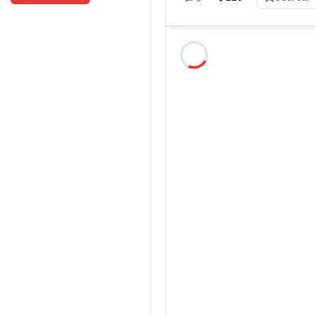
Milagro Mariona
hace 1 
Ese que fui
intersex
Candelaria Schamun es pe
Ese que fui. Expediente 
reconstruye una histori