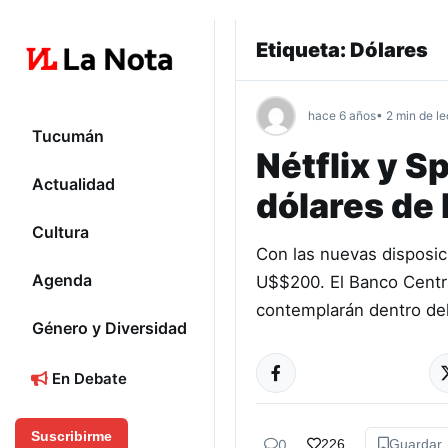
Etiqueta:
Dólares
hace 6 años
• 2 min de le
Tucumán
Nétflix y S
Actualidad
dólares de 
Cultura
Con las nuevas disposici
Agenda
U$$200. El Banco Centra
contemplarán dentro de
Género y Diversidad
En Debate
Suscribirme
0
226
Guardar