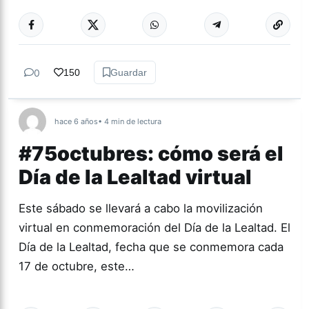
Más acc
TUCUMÁN
0
150
Guardar
hace 6 años
• 4 min de lectura
#75octubres: cómo será el
Día de la Lealtad virtual
Este sábado se llevará a cabo la movilización
virtual en conmemoración del Día de la Lealtad. El
Día de la Lealtad, fecha que se conmemora cada
17 de octubre, este…