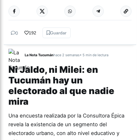
Más acc
CULTURA
0
192
Guardar
La Nota Tucumán
hace 2 semanas
• 5 min de lectura
Ni Jaldo, ni Milei: en
Tucumán hay un
electorado al que nadie
mira
Una encuesta realizada por la Consultora Épica
revela la existencia de un segmento del
electorado urbano, con alto nivel educativo y