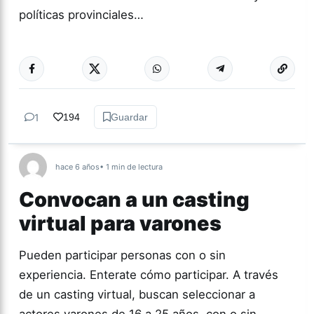
políticas provinciales…
Más acc
CINE
1
194
Guardar
hace 6 años
• 1 min de lectura
Convocan a un casting
virtual para varones
Pueden participar personas con o sin
experiencia. Enterate cómo participar. A través
de un casting virtual, buscan seleccionar a