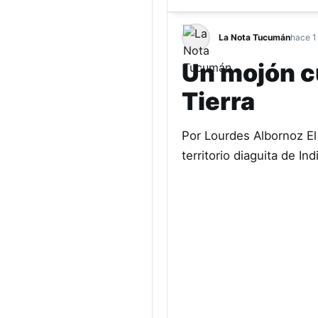
La Nota Tucumán
hace 1
Un mojón cu
Tierra
Por Lourdes Albornoz El 
territorio diaguita de I