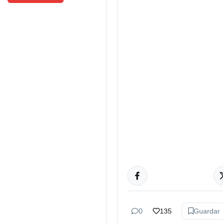
TUCUMÁN
0
135
Guardar