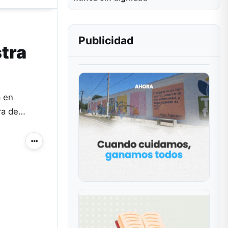
Publicidad
stra
a en
ura de…
Más acciones