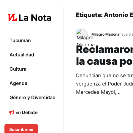
Etiqueta:
Antonio 
Milagro Mariona
hace 6 
Tucumán
Reclamaron 
Actualidad
la causa po
Cultura
Denuncian que no se tuvo
Agenda
vergüenza el Poder Judi
Mercedes Mayol,…
Género y Diversidad
En Debate
Suscribirme