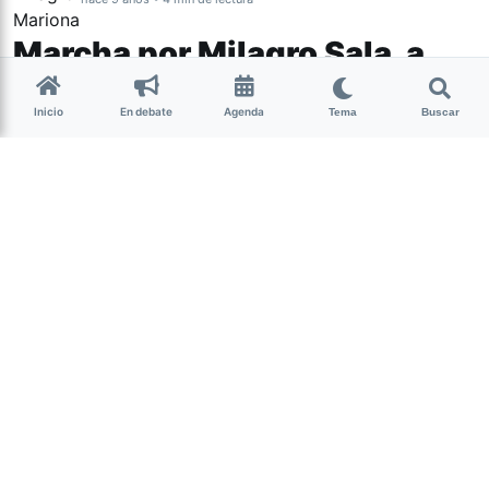
Marcha por Milagro Sala, a
dos años de su arresto
Inicio
En debate
Agenda
Tema
Buscar
Organizaciones sociales y organismos
de Derechos Humanos marcharon en
Jujuy y en Buenos Aires, donde se hizo
un acto para repudiar al gobernador
Gerardo Morales y las autoridades
judiciales jujeñas. En las redes sociales
hubo un “tuitazo” para reclamar la
libertad de la dirigente social.
(más…)