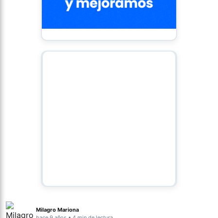
Milagro Mariona
hace 9 años • 4 min de lectura