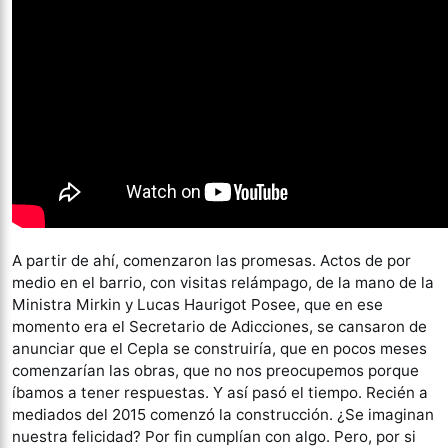
A partir de ahí, comenzaron las promesas. Actos de por
medio en el barrio, con visitas relámpago, de la mano de la
Ministra Mirkin y Lucas Haurigot Posee, que en ese
momento era el Secretario de Adicciones, se cansaron de
anunciar que el Cepla se construiría, que en pocos meses
comenzarían las obras, que no nos preocupemos porque
íbamos a tener respuestas. Y así pasó el tiempo. Recién a
mediados del 2015 comenzó la construcción. ¿Se imaginan
nuestra felicidad? Por fin cumplían con algo. Pero, por si