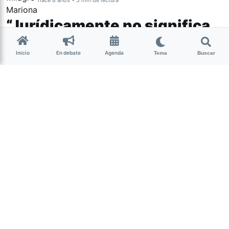
“Jurídicamente no significa
nada”
Inicio
En debate
Agenda
Tema
Buscar
Ayer, la legislatura de Tucumán declaró
a la provincia como “provida”, con el
voto de 39 legisladores y lesgisladoras.
Durante una entrevista radial, la
abogada Soledad Deza explicó las
implicancias jurídicas y simbólicas de
esta declaración.
(más…)