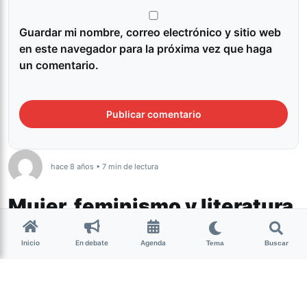
Guardar mi nombre, correo electrónico y sitio web
en este navegador para la próxima vez que haga
un comentario.
hace 8 años • 7 min de lectura
Mujer, feminismo y literatura
Sofía de la Vega es una joven escritora
Inicio
En debate
Agenda
Tema
Buscar
de San Miguel de Tucumán y esta
semana participó de dos eventos
organizados en C.A.B.A, que fueron