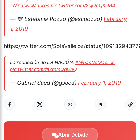
#NiñasNoMadres
pic.twitter.com/2sjQeQKcM4
— 💚 Estefanía Pozzo (@estipozzo)
February
1, 2019
https://twitter.com/SoleVallejos/status/109132943
La redacción de LA NACIÓN.
#NinasNoMadres
pic.twitter.com/faZmmOdDhQ
— Gabriel Sued (@gsued)
February 1, 2019
Abrir Debate