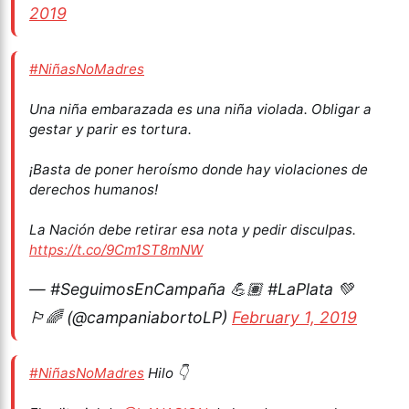
2019
#NiñasNoMadres
Una niña embarazada es una niña violada. Obligar a
gestar y parir es tortura.
¡Basta de poner heroísmo donde hay violaciones de
derechos humanos!
La Nación debe retirar esa nota y pedir disculpas.
https://t.co/9Cm1ST8mNW
— #SeguimosEnCampaña 💪🏽 #LaPlata 💚
🏳️‍🌈 (@campaniabortoLP)
February 1, 2019
#NiñasNoMadres
Hilo 👇