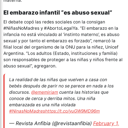
materna.
El embarazo infantil “es abuso sexual”
El debate copó las redes sociales con la consigan
#NiñasNoMadres y #AbortoLegalYa. “El embarazo en la
infancia no está vinculado al ‘instinto materno’, es abuso
sexual y por tanto el embarazo es forzado”, remarcó la
filial local del organismo de la ONU para la niñez, Unicef
Argentina. “Los adultos (Estado, instituciones y familia)
son responsables de proteger a las niñas y niños frente al
abuso sexual”, agregaron.
La realidad de las niñas que vuelven a casa con
bebés después de parir no se parece en nada a los
discursos.
@ememiriam
cuenta las historias que
conoce de cerca y derriba mitos. Una niña
embarazada es una niña violada
#NinasNoMadres
https://t.co/yuGW9MD96m
— Revista Anfibia (@revistaanfibia)
February 1,