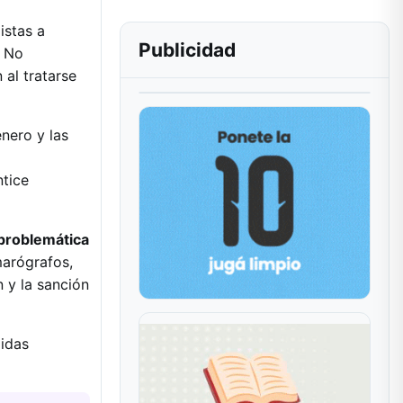
istas a
Publicidad
. No
 al tratarse
énero y las
ntice
 problemática
marógrafos,
 y la sanción
didas