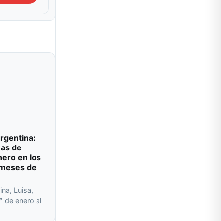
rgentina:
mas de
nero en los
 meses de
ina, Luisa,
° de enero al