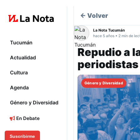
← Volver
La Nota Tucumán
hace 5 años • 2 min de lec
Tucumán
Repudio a l
Actualidad
periodista
Cultura
Género y Diversidad
Agenda
Género y Diversidad
En Debate
Suscribirme