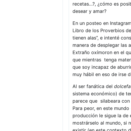
recetas…?, ¿cómo es posibl
desear y amar?
En un posteo en Instagram,
Libro de los Proverbios de
tienen alas”, e intenté c
manera de desplegar las al
Extraño oxímoron en el que
que mientras tenga materi
que soy incapaz de aburri
muy hábil en eso de irse 
Al ser fanática del
dolcefa
sistema económico) de ten
parece que silabeara con a
Para peor, en este mundo 
producción le sigue la de
mostrárselo al mundo, si 
existir (en este contexto 