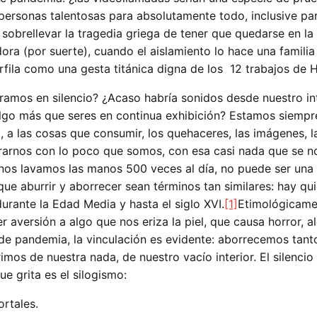
 personas talentosas para absolutamente todo, inclusive pa
 sobrellevar la tragedia griega de tener que quedarse en la
ra (por suerte), cuando el aislamiento lo hace una familia
rfila como una gesta titánica digna de los 12 trabajos de H
ramos en silencio? ¿Acaso habría sonidos desde nuestro in
go más que seres en continua exhibición? Estamos siempre
, a las cosas que consumir, los quehaceres, las imágenes, 
rarnos con lo poco que somos, con esa casi nada que se no
nos lavamos las manos 500 veces al día, no puede ser una
ue aburrir y aborrecer sean términos tan similares: hay qu
urante la Edad Media y hasta el siglo XVI.
[1]
Etimológicame
er aversión a algo que nos eriza la piel, que causa horror, a
e pandemia, la vinculación es evidente: aborrecemos tant
mos de nuestra nada, de nuestro vacío interior. El silencio
e grita es el silogismo:
rtales.