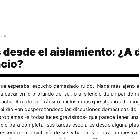
tura
 desde el aislamiento: ¿A
ncio?
que esperaba: escucho demasiado ruido. Nada más ajeno al
 cavar en lo profundo del ser, o al silencio de un par de 
cucho el ruido del tránsito, incluso más que algunos domin
 del día van desperezándose las discusiones domésticas del 
problemas -a todas luces gravísimos- que parece tener una
icio para completar sus tareas escolares desde alguna pla
rescendo en la sinfonía de sus vituperios contra la maestra 