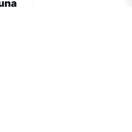
 una
 meses