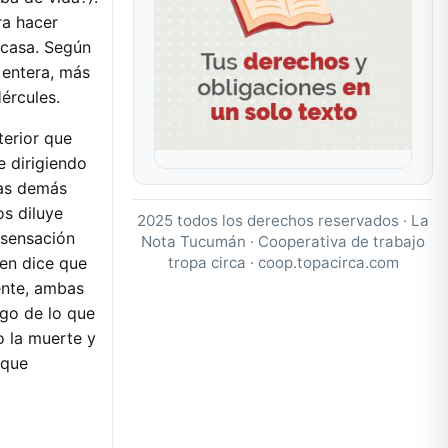
ra hacer
 casa. Según
 entera, más
ércules.
terior que
 dirigiendo
las demás
s diluye
2025 todos los derechos reservados · La
 sensación
Nota Tucumán · Cooperativa de trabajo
tropa circa ·
coop.topacirca.com
ien dice que
nte, ambas
lgo de lo que
o la muerte y
 que