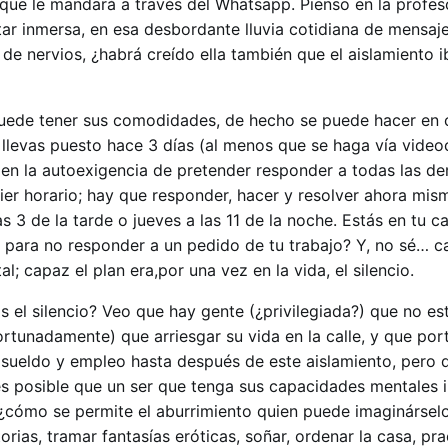
 que le mandará a través del Whatsapp. Pienso en la profes
tar inmersa, en esa desbordante lluvia cotidiana de mensaj
e nervios, ¿habrá creído ella también que el aislamiento i
puede tener sus comodidades, de hecho se puede hacer en 
llevas puesto hace 3 días (al menos que se haga vía video
a en la autoexigencia de pretender responder a todas las d
er horario; hay que responder, hacer y resolver ahora mis
s 3 de la tarde o jueves a las 11 de la noche. Estás en tu c
 para no responder a un pedido de tu trabajo? Y, no sé… c
l; capaz el plan era,por una vez en la vida, el silencio.
 el silencio? Veo que hay gente (¿privilegiada?) que no es
ortunadamente) que arriesgar su vida en la calle, y que port
sueldo y empleo hasta después de este aislamiento, pero 
s posible que un ser que tenga sus capacidades mentales i
 ¿cómo se permite el aburrimiento quien puede imaginárselo
orias, tramar fantasías eróticas, soñar, ordenar la casa, pr