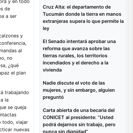
ora y en todo
Cruz Alta: el departamento de
es de
Tucumán donde la tierra en manos
ba a ser
extranjeras supera lo que permite la
ley
calzones y
El Senado intentará aprobar una
conferencia,
reforma que avanza sobre las
emandas al
tierras rurales, los territorios
mo, no
incendiados y el derecho a la
asa, ¿qué
vivienda
apaz el plan
Nadie discute el voto de las
mujeres, y sin embargo, alguien
tá trabajando
preguntó
a la
que se queja
Carta abierta de una becaria del
ntactas
CONICET al presidente: “Usted
 todo, viajar
podrá dejarnos sin trabajo, pero
acticar nuevas
nunca sin dignidad”