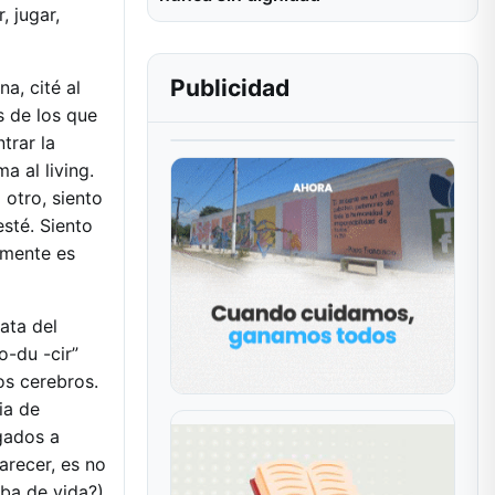
, jugar,
Publicidad
a, cité al
s de los que
trar la
a al living.
 otro, siento
sté. Siento
 mente es
ata del
-du -cir”
os cerebros.
ia de
gados a
arecer, es no
ba de vida?).