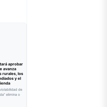
tará aprobar
e avanza
s rurales, los
ndiados y el
vienda
violabilidad de
da” elimina o
a