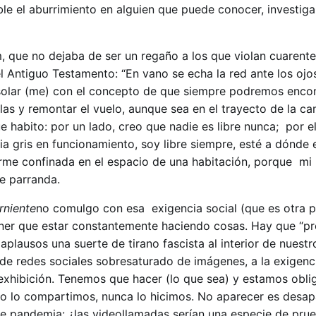
e el aburrimiento en alguien que puede conocer, investigar
 que no dejaba de ser un regaño a los que violan cuarenten
l Antiguo Testamento: “En vano se echa la red ante los ojo
onsolar (me) con el concepto de que siempre podremos encon
as y remontar el vuelo, aunque sea en el trayecto de la cam
 habito: por un lado, creo que nadie es libre nunca; por el
a gris en funcionamiento, soy libre siempre, esté a dónde e
rme confinada en el espacio de una habitación, porque mi
de parranda.
rniente
no comulgo con esa exigencia social (que es otra p
er que estar constantemente haciendo cosas. Hay que “pro
plausos una suerte de tirano fascista al interior de nuestr
de redes sociales sobresaturado de imágenes, a la exigenc
 exhibición. Tenemos que hacer (lo que sea) y estamos obli
no lo compartimos, nunca lo hicimos. No aparecer es desap
de pandemia: ¿las videollamadas serían una especie de prue