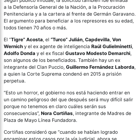
Según publicó Infobae, la solicitud también fue enviada
a la Defensoría General de la Nación, a la Procuración
Penitenciaria y a la cartera al frente de Germán Garavano.
El argumento para beneficiar a los represores es su edad,
todos tienen 70 años o más.
El “
Tigre” Acosta
, el
“Turco” Julián, Capdevilla
,
Von
Wernich
y el ex agente de inteligencia
Raúl Gulielminetti
,
Adolfo Donda
y el ex fiscal
Gustavo Modesto Demarchi
,
son algunos de los beneficiados. También hay un ex
integrante del Clan Puccio,
Guillermo Fernández Laborda
,
a quien la Corte Suprema condenó en 2015 a prisión
perpetua.
“Esto un horror, el gobierno nos está haciendo entrar en
un camino peligroso del que después será muy difícil salir
porque no tenemos en claro cuáles serán sus
consecuencias”,
Nora Cortiñas
, integrante de Madres de
Plaza de Mayo Línea Fundadora.
Cortiñas consideró que “cuando se habían logrado
encaminar estos casos por la vía judicial, ahora se