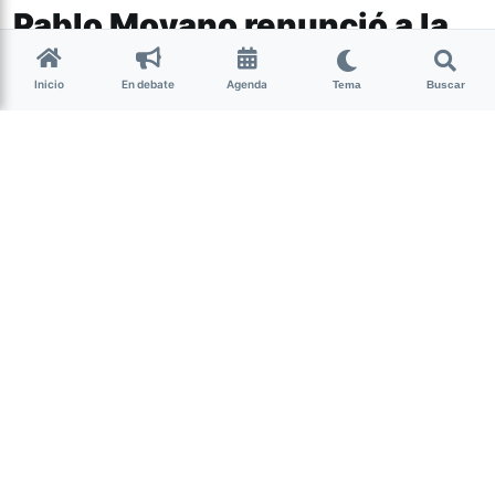
Pablo Moyano renunció a la
secretaría gremial de la CGT
Inicio
En debate
Agenda
Tema
Buscar
El referente camionero dejó su
cargo de secretario gremial de la
CGT por “no estar de acuerdo” con
la actual conducción de la central
obrera, ya que consideró que el
triunvirato “no representa los
intereses de los trabajadores”.
(más…)