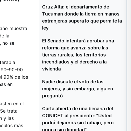
Cruz Alta: el departamento de
Tucumán donde la tierra en manos
extranjeras supera lo que permite la
ley
 año muestra
de la
El Senado intentará aprobar una
, no se
reforma que avanza sobre las
tierras rurales, los territorios
incendiados y el derecho a la
terapia
vivienda
to 90–90–90
el 90% de los
Nadie discute el voto de las
nas en
mujeres, y sin embargo, alguien
preguntó
isten en el
Carta abierta de una becaria del
Se trata
CONICET al presidente: “Usted
n y las
podrá dejarnos sin trabajo, pero
áculos más
nunca sin dignidad”