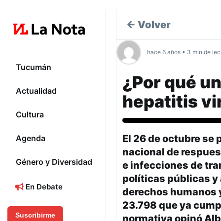
← Volver
hace 6 años • 3 min de lec
Tucumán
¿Por qué un
Actualidad
hepatitis vi
Cultura
Actualidad
El 26 de octubre se 
Agenda
nacional de respuesta
Género y Diversidad
e infecciones de tr
políticas públicas y
En Debate
derechos humanos y 
23.798 que ya cumpli
Suscribirme
normativa opinó Albe