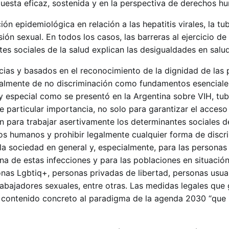
uesta eficaz, sostenida y en la perspectiva de derechos h
ión epidemiológica en relación a las hepatitis virales, la tu
sión sexual. En todos los casos, las barreras al ejercicio d
es sociales de la salud explican las desigualdades en salud
cias y basados en el reconocimiento de la dignidad de las 
rsalmente de no discriminación como fundamentos esenciale
 especial como se presentó en la Argentina sobre VIH, tub
 de particular importancia, no solo para garantizar el acces
n para trabajar asertivamente los determinantes sociales de
hos humanos y prohibir legalmente cualquier forma de discr
la sociedad en general y, especialmente, para las personas
na de estas infecciones y para las poblaciones en situació
nas Lgbtiq+, personas privadas de libertad, personas usua
abajadores sexuales, entre otras. Las medidas legales que 
n contenido concreto al paradigma de la agenda 2030 “que 