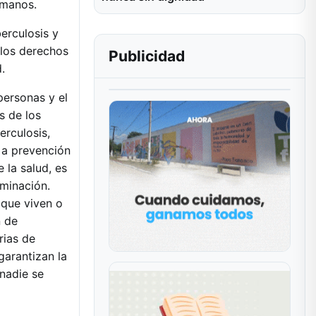
umanos.
berculosis y
e los derechos
Publicidad
.
personas y el
s de los
erculosis,
o a prevención
 la salud, es
iminación.
 que viven o
n de
rias de
garantizan la
nadie se