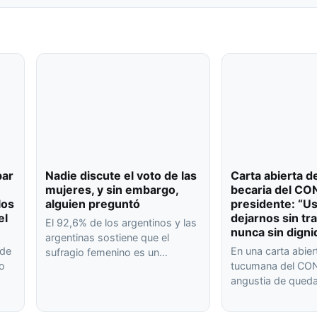
bar
Nadie discute el voto de las
Carta abierta d
mujeres, y sin embargo,
becaria del CO
los
alguien preguntó
presidente: “U
el
dejarnos sin tr
El 92,6% de los argentinos y las
nunca sin digni
argentinas sostiene que el
 de
En una carta abier
sufragio femenino es un…
 o
tucumana del CON
angustia de qued