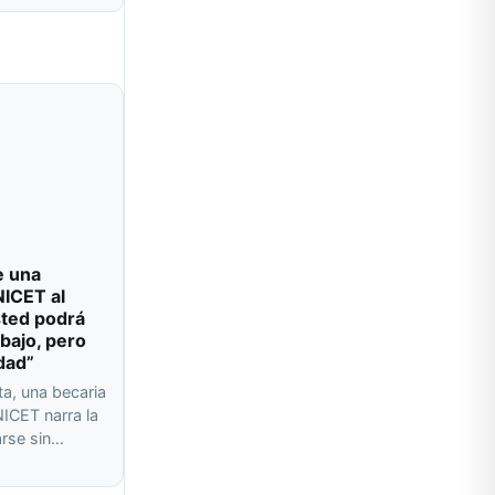
e una
NICET al
sted podrá
abajo, pero
dad”
ta, una becaria
ICET narra la
arse sin…