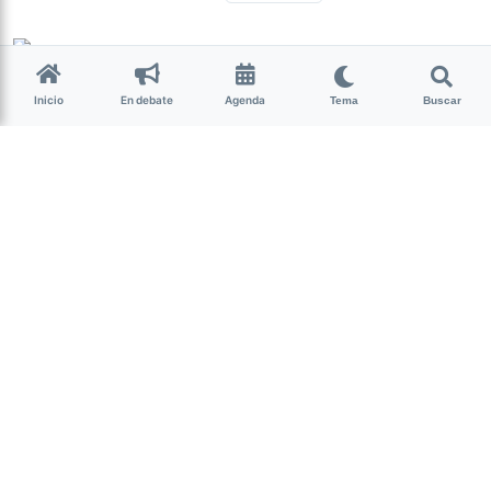
Milagro Mariona
hace 7 años • 2 min de lectura
Inicio
En debate
Agenda
Tema
Buscar
Así será el museo
arqueológico de Tafí Viejo en
la ‘Casa de los iglúes’
Un proyecto de la Municipalidad de Tafí
Viejo en conjunto con la dueña de la
propiedad, promete revalorizar su
arquitectura y convertir la casa en el
primer centro de interpretación.
Hace apenas unos meses, la “Casa de los Iglúes”, una
particular construcción arquitectónica que se encontraba
en desuso en Tafí Viejo, pasó a ser noticia tras una