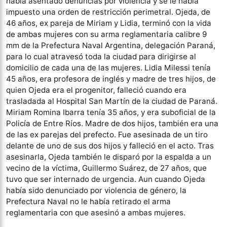
había asentado denuncias por violencia y se le había
impuesto una orden de restricción perimetral. Ojeda, de
46 años, ex pareja de Miriam y Lidia, terminó con la vida
de ambas mujeres con su arma reglamentaria calibre 9
mm de la Prefectura Naval Argentina, delegación Paraná,
para lo cual atravesó toda la ciudad para dirigirse al
domicilio de cada una de las mujeres. Lidia Milessi tenía
45 años, era profesora de inglés y madre de tres hijos, de
quien Ojeda era el progenitor, falleció cuando era
trasladada al Hospital San Martín de la ciudad de Paraná.
Miriam Romina Ibarra tenía 35 años, y era suboficial de la
Policía de Entre Ríos. Madre de dos hijos, también era una
de las ex parejas del prefecto. Fue asesinada de un tiro
delante de uno de sus dos hijos y falleció en el acto. Tras
asesinarla, Ojeda también le disparó por la espalda a un
vecino de la víctima, Guillermo Suárez, de 27 años, que
tuvo que ser internado de urgencia. Aun cuando Ojeda
había sido denunciado por violencia de género, la
Prefectura Naval no le había retirado el arma
reglamentaria con que asesinó a ambas mujeres.