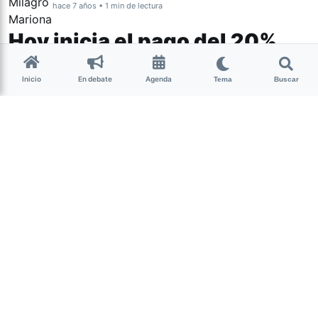
hace 7 años • 1 min de lectura
Hoy inicia el pago del 20%
para estatales
Inicio
En debate
Agenda
Tema
Buscar
Dependiente del Ministerio de Economía, la Tesorería de
la Provincia dejó establecido el cronograma de pagos
del 20% de los haberes del mes de noviembre para
estatales.
Jueves 28 de noviembre
– Administración Central
– Defensoría del Pueblo
– Tribunal de Cuentas
– Tribunal Fiscal de Apelación
– Poder Judicial
– Ministerio Público Fiscal
– Ministerio Pupilar y de la Defensa
Viernes 29 de noviembre