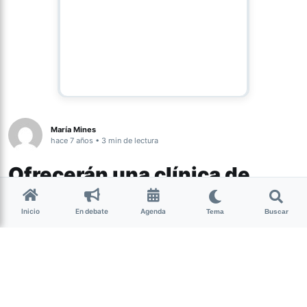
María Mines
hace 7 años • 3 min de lectura
Ofrecerán una clínica de
performance en el Museo
Inicio
En debate
Agenda
Tema
Buscar
Timoteo Navarro
Inspirada en un formato performático
llamado “Legs”, la artista visual y
performer tucumana, Belén Romero