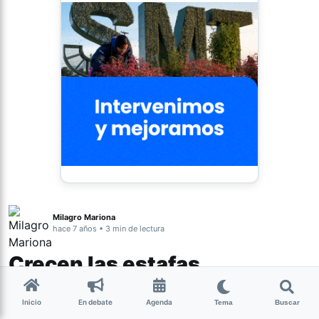
Milagro Mariona
hace 7 años • 3 min de lectura
Crecen las estafas
telefónicas a personas de la
Inicio
En debate
Agenda
tercera edad
Tema
Buscar