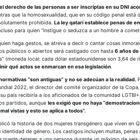
l derecho de las personas a ser inscriptas en su DNI aco
ntras que la homosexualidad, que en su código penal está d
solutamente prohibida.
La ley qatarí establece penas de en
incluso para quien “instigue o seduzca a un hombre a comet
quien haga gestos, se atreva a decir o cantar cosas inmora
s públicos o abiertos será castigado con hasta
6 años de 
ls” (moneda local: cada dólar estadounidense son 3,64 de ri
finir qué actos se enmarcan en esa legislación
.
ormativas “son antiguas” y no se adecúan a la realidad.
ndial 2022, el director del comité organizador de la Copa,
e su país recibiría a los aficionados de la comunidad LGTBI+
 los partidos, aunque
les exigió que no haya “demostracion
al vistas y esto se aplica a todos”.
licó la historia de dos mujeres transgénero que viven en Q
 identidad de género. Los castigos incluyen multas, penas 
cía puede detener a una persona durante un máximo de sei