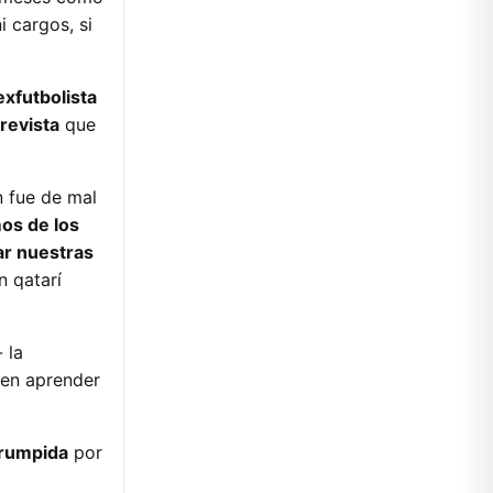
i cargos, si
exfutbolista
revista
que
n fue de mal
os de los
ar nuestras
n qatarí
 la
den aprender
rrumpida
por