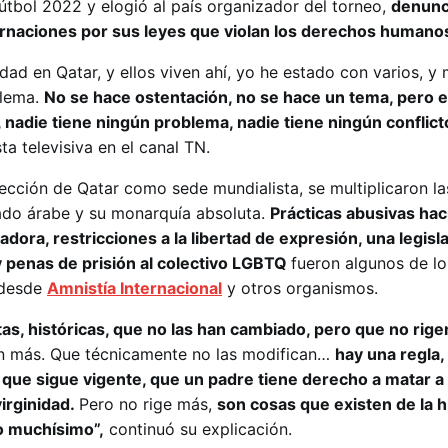
útbol 2022 y elogió al país organizador del torneo,
denunc
ernaciones por sus leyes que violan los derechos humano
ad en Qatar, y ellos viven ahí, yo he estado con varios, y
blema.
No se hace ostentación, no se hace un tema, pero e
, nadie tiene ningún problema, nadie tiene ningún conflict
ta televisiva en el canal TN.
elección de Qatar como sede mundialista, se multiplicaron la
ado árabe y su monarquía absoluta.
Prácticas abusivas haci
adora, restricciones a la libertad de expresión, una legisl
y penas de prisión al colectivo LGBTQ
fueron algunos de lo
 desde
Amnistía Internacional
y otros organismos.
as, históricas, que no las han cambiado, pero que no rig
gen más. Que técnicamente no las modifican…
hay una regla,
que sigue vigente, que un padre tiene derecho a matar a su
irginidad.
Pero no rige más,
son cosas que existen de la hi
o muchísimo”,
continuó su explicación.