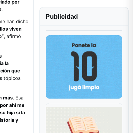
iado por
s
.
Publicidad
 me han dicho
llos viven
o”
, afirmó
s
a la
ación que
s tópicos
en más
. Esa
 por ahí me
 hija si la
storia y