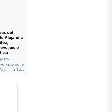
ués del
de Alejandra
ítez,
evo juicio
ticia
agosto
o juicio por el
 Alejandra “La…