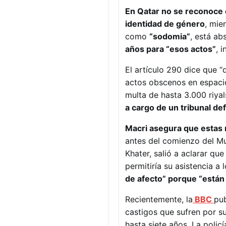
En Qatar no se reconoce e
identidad de género
, mie
como
“sodomia”
, está ab
años para “esos actos”
, 
El artículo 290 dice que “
actos obscenos en espacio
multa de hasta 3.000 riya
a cargo de un tribunal de
Macri asegura que estas n
antes del comienzo del Mu
Khater, salió a aclarar qu
permitiría su asistencia a
de afecto” porque “están m
Recientemente, la
BBC
pub
castigos que sufren por su
hasta siete años. La poli