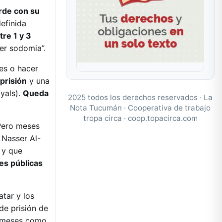
rde con su
efinida
tre 1 y 3
er sodomia”.
les o hacer
prisión
y una
yals).
Queda
2025 todos los derechos reservados · La
Nota Tucumán · Cooperativa de trabajo
tropa circa ·
coop.topacirca.com
Pero meses
 Nasser Al-
 y que
es públicas
atar y los
de prisión de
s meses como