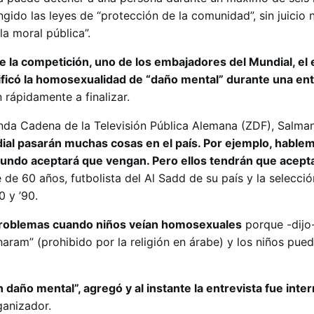
gido las leyes de “protección de la comunidad”, sin juicio n
a moral pública”.
de la competición, uno de los embajadores del Mundial, el 
lificó la homosexualidad de “daño mental” durante una ent
 rápidamente a finalizar.
nda Cadena de la Televisión Pública Alemana (ZDF), Salma
ial pasarán muchas cosas en el país. Por ejemplo, hablem
ndo aceptará que vengan. Pero ellos tendrán que acept
te de 60 años, futbolista del Al Sadd de su país y la selecció
0 y ’90.
 problemas cuando niños veían homosexuales
porque -dijo-
aram” (prohibido por la religión en árabe) y los niños pue
daño mental”, agregó y al instante la entrevista fue inte
ganizador.