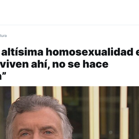
tura
 altísima homosexualidad 
 viven ahí, no se hace
n”