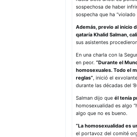
sospechosa de haber infrin
sospecha que ha “violado l
Además, previo al inicio 
qataría Khalid Salman, ca
sus asistentes procedieron
En una charla con la Segu
en peor.
“Durante el Mund
homosexuales. Todo el mu
reglas”
, inició el exvolan
durante las décadas del ’8
Salman dijo que
él tenía
homosexualidad es algo “h
algo que no es bueno.
“La homosexualidad es un 
el portavoz del comité or